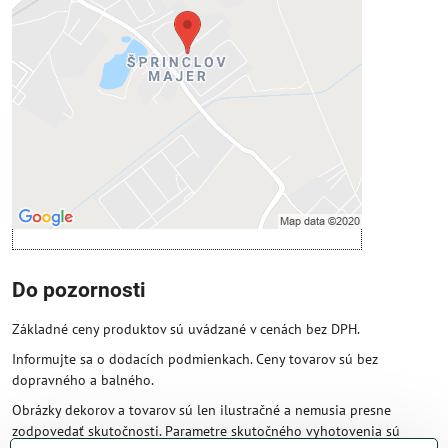
Prajete si načítať externý obsah?
Povoliť tentokrát
Povoliť a zapamätať - súhlas s druhom
cookie: Funkčné
Otvoriť obsah v novom okne
Do pozornosti
Základné ceny produktov sú uvádzané v cenách bez DPH.
Informujte sa o dodacích podmienkach. Ceny tovarov sú bez
dopravného a balného.
Obrázky dekorov a tovarov sú len ilustračné a nemusia presne
zodpovedať skutočnosti. Parametre skutočného vyhotovenia sú