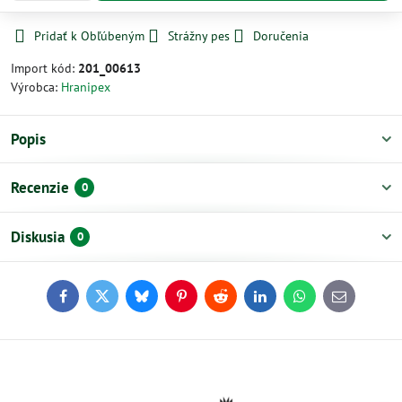
Pridať k Obľúbeným
Strážny pes
Doručenia
Import kód:
201_00613
Výrobca:
Hranipex
Popis
Recenzie
0
Diskusia
0
Facebook
Twitter
Bluesky
Pinterest
Reddit
LinkedIn
WhatsApp
E-
mail