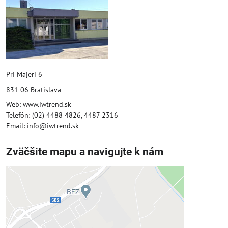
Pri Majeri 6
831 06 Bratislava
Web: www.iwtrend.sk
Telefón: (02) 4488 4826, 4487 2316
Email: info@iwtrend.sk
Zväčšite mapu a navigujte k nám
Externý obsah je blokovaný
Voľbami súkromia