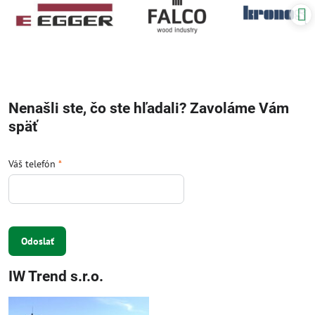
Nenašli ste, čo ste hľadali? Zavoláme Vám
späť
Váš telefón
*
Odoslať
IW Trend s.r.o.