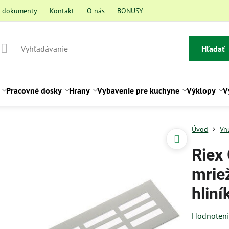
a dokumenty
Kontakt
O nás
BONUSY
Hľadať
Pracovné dosky
Hrany
Vybavenie pre kuchyne
Výklopy
V
Úvod
Vn
Riex
mrie
hliní
Hodnoten