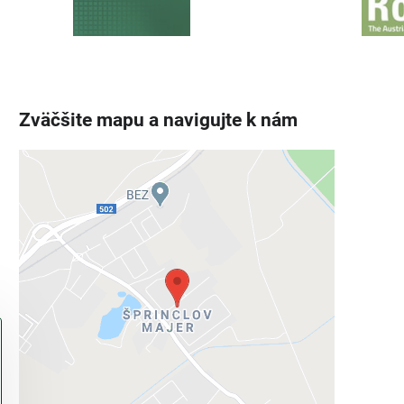
Zväčšite mapu a navigujte k nám
Externý obsah je blokovaný
Voľbami súkromia
Prajete si načítať externý obsah?
Povoliť tentokrát
Povoliť a zapamätať - súhlas s druhom
cookie: Funkčné