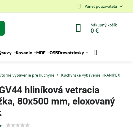
Panel používateľa
Nákupný košík
0 €
ýsuvy
Kovanie
MDF
OSB
Drevotriesky
útorné vybavenie pre kuchyne
Kuchynské vybavenie HRANIPEX
 GV44 hliníková vetracia
žka, 80x500 mm, eloxovaný
k
ie