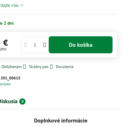
ítajte viac
o 2 dni
5 €
Do košíka
 DPH
 k Obľúbeným
Strážny pes
Doručenia
:
201_00615
anipex
Diskusia
0
Doplnkové informácie