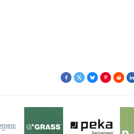
Facebook
Twitter
Bluesky
Pinterest
Reddit
L