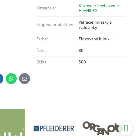
Kuchynské vybavenie
Kategória:
HRANIPEX
Vetracie mriežky a
Skupina produktov:
vzdušníky
Farba:
Eloxovaný hliník
Šírka:
80
Dlžka:
500
inkedIn
WhatsApp
E-
mail