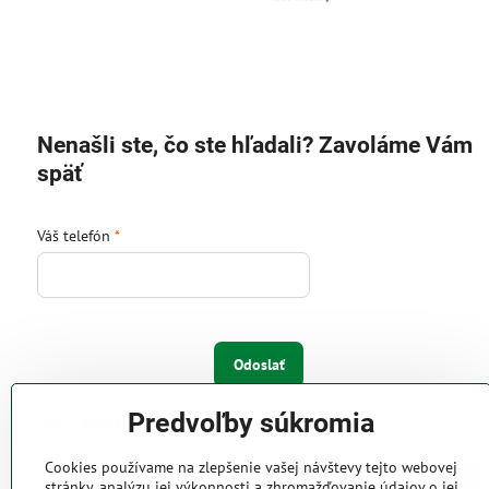
Nenašli ste, čo ste hľadali? Zavoláme Vám
späť
Váš telefón
*
Odoslať
Predvoľby súkromia
IW Trend s.r.o.
Cookies používame na zlepšenie vašej návštevy tejto webovej
Pri Majeri 6
stránky, analýzu jej výkonnosti a zhromažďovanie údajov o jej