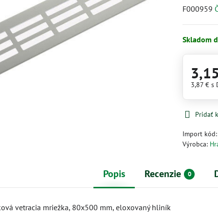
F000959
Č
Skladom d
3,1
3,87 €
s
Pridať
Import kód
Výrobca:
Hr
Popis
Recenzie
0
ková vetracia mriežka, 80x500 mm, eloxovaný hliník