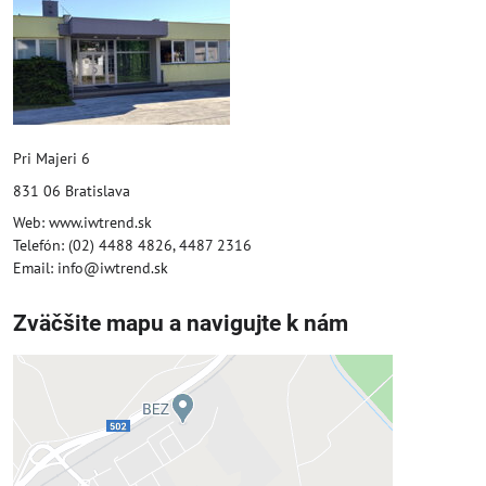
Pri Majeri 6
831 06 Bratislava
Web: www.iwtrend.sk
Telefón: (02) 4488 4826, 4487 2316
Email: info@iwtrend.sk
Zväčšite mapu a navigujte k nám
Externý obsah je blokovaný
Voľbami súkromia