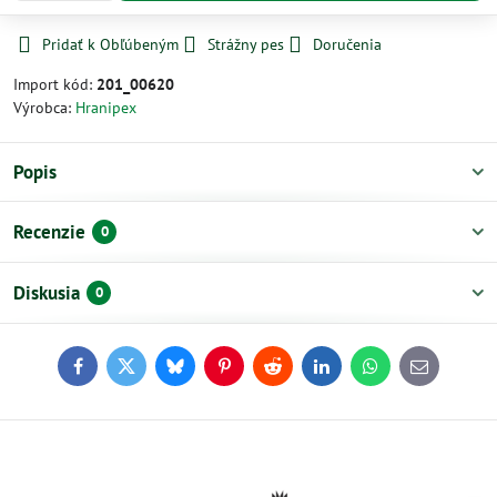
Pridať k Obľúbeným
Strážny pes
Doručenia
Import kód:
201_00620
Výrobca:
Hranipex
Popis
Recenzie
0
Diskusia
0
Facebook
Twitter
Bluesky
Pinterest
Reddit
LinkedIn
WhatsApp
E-
mail