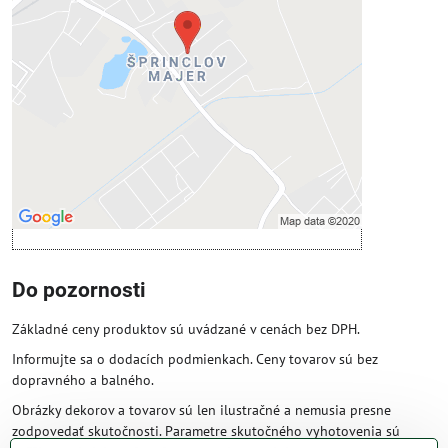
Prajete si načítať externý obsah?
Povoliť tentokrát
Povoliť a zapamätať - súhlas s druhom
cookie: Funkčné
Otvoriť obsah v novom okne
Do pozornosti
Základné ceny produktov sú uvádzané v cenách bez DPH.
Informujte sa o dodacích podmienkach. Ceny tovarov sú bez
dopravného a balného.
Obrázky dekorov a tovarov sú len ilustračné a nemusia presne
zodpovedať skutočnosti. Parametre skutočného vyhotovenia sú