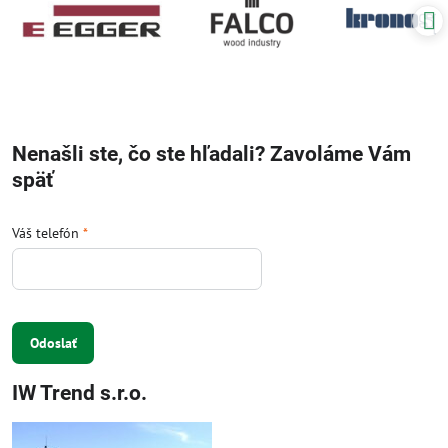
Nenašli ste, čo ste hľadali? Zavoláme Vám
späť
Váš telefón
*
Odoslať
IW Trend s.r.o.