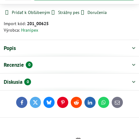
Pridať k Obľúbeným
Strážny pes
Doručenia
Import kód:
201_00625
Výrobca:
Hranipex
Popis
Recenzie
0
Diskusia
0
Facebook
Twitter
Bluesky
Pinterest
Reddit
LinkedIn
WhatsApp
E-
mail