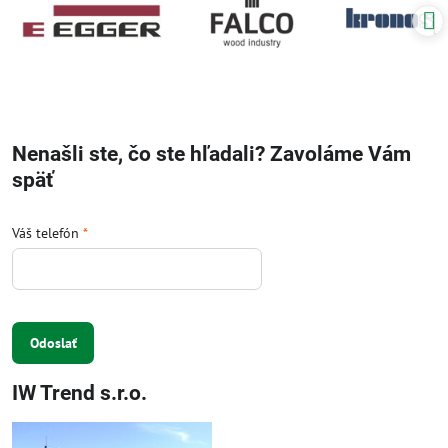
Nenašli ste, čo ste hľadali? Zavoláme Vám
späť
Váš telefón
*
Odoslať
IW Trend s.r.o.