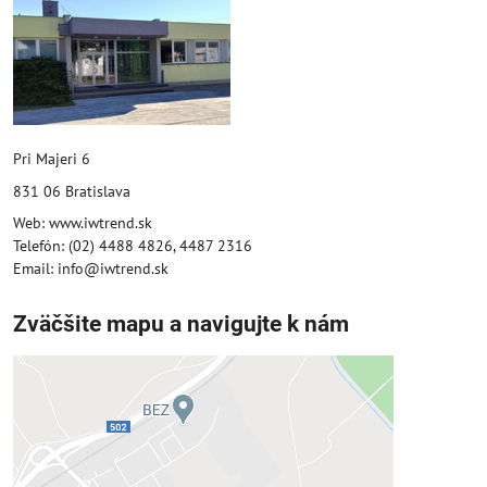
Pri Majeri 6
831 06 Bratislava
Web: www.iwtrend.sk
Telefón: (02) 4488 4826, 4487 2316
Email: info@iwtrend.sk
Zväčšite mapu a navigujte k nám
Externý obsah je blokovaný
Voľbami súkromia