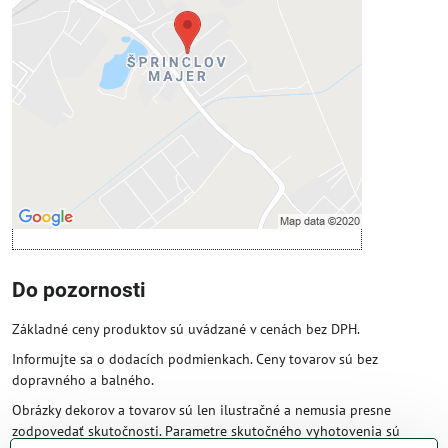
Prajete si načítať externý obsah?
Povoliť tentokrát
Povoliť a zapamätať - súhlas s druhom
cookie: Funkčné
Otvoriť obsah v novom okne
Do pozornosti
Základné ceny produktov sú uvádzané v cenách bez DPH.
Informujte sa o dodacích podmienkach. Ceny tovarov sú bez
dopravného a balného.
Obrázky dekorov a tovarov sú len ilustračné a nemusia presne
zodpovedať skutočnosti. Parametre skutočného vyhotovenia sú