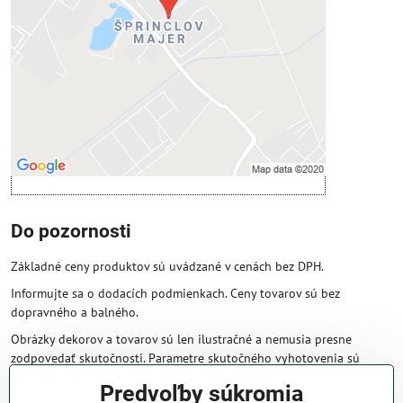
Povoliť tentokrát
Povoliť a zapamätať - súhlas s druhom
cookie: Funkčné
Otvoriť obsah v novom okne
Do pozornosti
Základné ceny produktov sú uvádzané v cenách bez DPH.
Informujte sa o dodacích podmienkach. Ceny tovarov sú bez
dopravného a balného.
Obrázky dekorov a tovarov sú len ilustračné a nemusia presne
zodpovedať skutočnosti. Parametre skutočného vyhotovenia sú
väčšinou obsiahnuté v názve a popise produktu.
Predvoľby súkromia