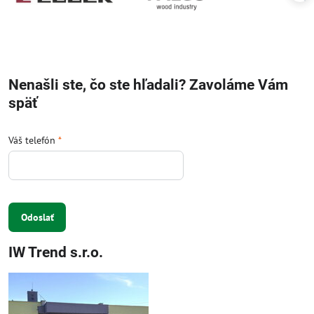
Nenašli ste, čo ste hľadali? Zavoláme Vám
späť
Váš telefón
*
Odoslať
IW Trend s.r.o.