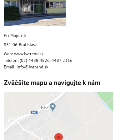
Pri Majeri 6
831 06 Bratislava
Web: www.iwtrend.sk
Telefón: (02) 4488 4826, 4487 2316
Email: info@iwtrend.sk
Zväčšite mapu a navigujte k nám
Externý obsah je blokovaný
Voľbami súkromia
Prajete si načítať externý obsah?