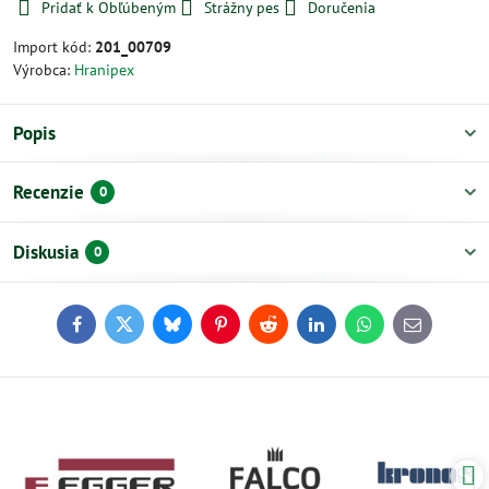
Pridať k Obľúbeným
Strážny pes
Doručenia
Import kód:
201_00709
Výrobca:
Hranipex
Popis
Recenzie
0
Diskusia
0
Facebook
Twitter
Bluesky
Pinterest
Reddit
LinkedIn
WhatsApp
E-
mail