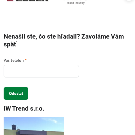
Nenašli ste, čo ste hľadali? Zavoláme Vám
späť
Váš telefón
*
Odoslať
IW Trend s.r.o.