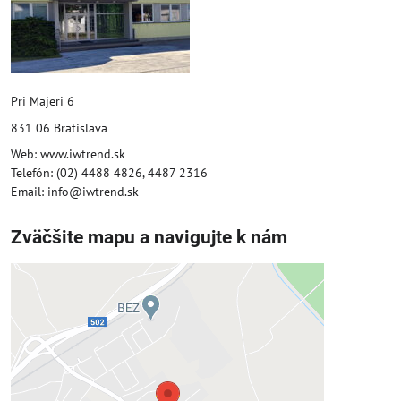
Pri Majeri 6
831 06 Bratislava
Web: www.iwtrend.sk
Telefón: (02) 4488 4826, 4487 2316
Email: info@iwtrend.sk
Zväčšite mapu a navigujte k nám
Externý obsah je blokovaný
Voľbami súkromia
Prajete si načítať externý obsah?