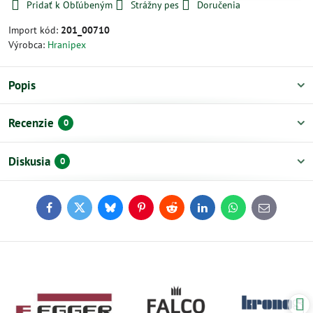
Pridať k Obľúbeným
Strážny pes
Doručenia
Import kód:
201_00710
Výrobca:
Hranipex
Popis
Recenzie
0
Diskusia
0
Facebook
Twitter
Bluesky
Pinterest
Reddit
LinkedIn
WhatsApp
E-
mail