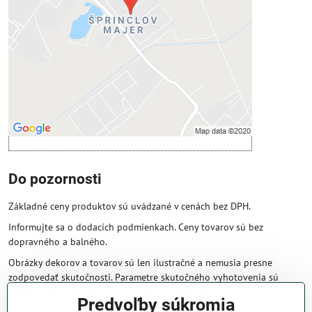
Povoliť tentokrát
Povoliť a zapamätať - súhlas s druhom
cookie: Funkčné
Otvoriť obsah v novom okne
Do pozornosti
Základné ceny produktov sú uvádzané v cenách bez DPH.
Informujte sa o dodacích podmienkach. Ceny tovarov sú bez
dopravného a balného.
Obrázky dekorov a tovarov sú len ilustračné a nemusia presne
zodpovedať skutočnosti. Parametre skutočného vyhotovenia sú
väčšinou obsiahnuté v názve a popise produktu.
Predvoľby súkromia