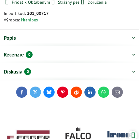
Pridať k Obľúbeným
Strážny pes
Doručenia
Import kód:
201_00717
Výrobca:
Hranipex
Popis
Recenzie
0
Diskusia
0
Facebook
Twitter
Bluesky
Pinterest
Reddit
LinkedIn
WhatsApp
E-
mail