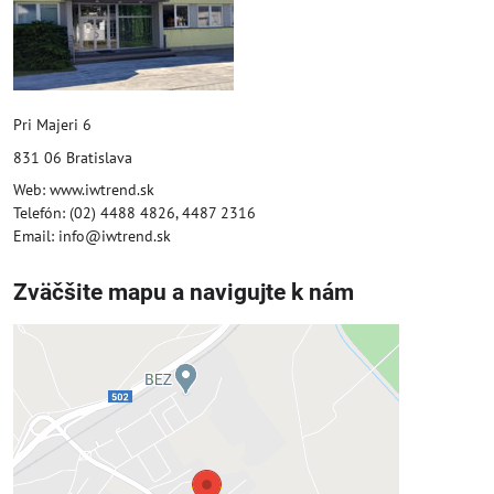
Pri Majeri 6
831 06 Bratislava
Web: www.iwtrend.sk
Telefón: (02) 4488 4826, 4487 2316
Email: info@iwtrend.sk
Zväčšite mapu a navigujte k nám
Externý obsah je blokovaný
Voľbami súkromia
Prajete si načítať externý obsah?