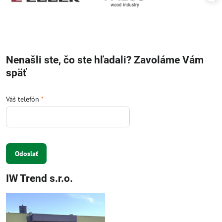
Nenašli ste, čo ste hľadali? Zavoláme Vám
späť
Váš telefón
*
Odoslať
IW Trend s.r.o.