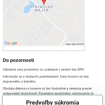
Povoliť tentokrát
Povoliť a zapamätať - súhlas s druhom
cookie: Funkčné
Otvoriť obsah v novom okne
Do pozornosti
Základné ceny produktov sú uvádzané v cenách bez DPH.
Informujte sa o dodacích podmienkach. Ceny tovarov sú bez
dopravného a balného.
Obrázky dekorov a tovarov sú len ilustračné a nemusia presne
zodpovedať skutočnosti. Parametre skutočného vyhotovenia sú
väčšinou obsiahnuté v názve a popise produktu.
Predvoľby súkromia