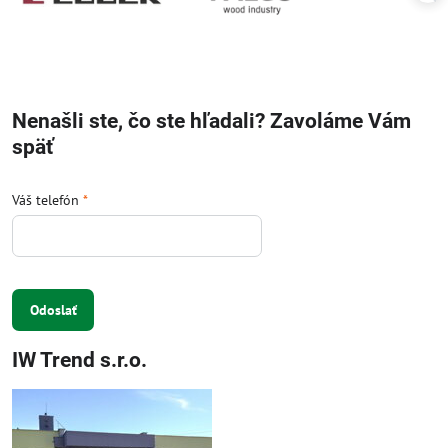
Nenašli ste, čo ste hľadali? Zavoláme Vám
späť
Váš telefón
*
Odoslať
IW Trend s.r.o.