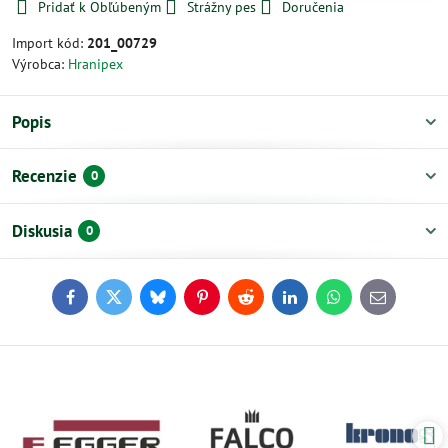
Pridať k Obľúbeným
Strážny pes
Doručenia
Import kód:
201_00729
Výrobca:
Hranipex
Popis
Recenzie
0
Diskusia
0
Facebook
Twitter
Bluesky
Pinterest
Reddit
LinkedIn
WhatsApp
E-
mail