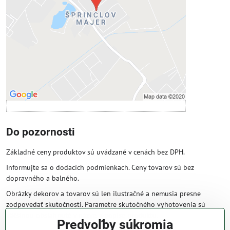
Povoliť tentokrát
Povoliť a zapamätať - súhlas s druhom
cookie: Funkčné
Otvoriť obsah v novom okne
Do pozornosti
Základné ceny produktov sú uvádzané v cenách bez DPH.
Informujte sa o dodacích podmienkach. Ceny tovarov sú bez
dopravného a balného.
Obrázky dekorov a tovarov sú len ilustračné a nemusia presne
zodpovedať skutočnosti. Parametre skutočného vyhotovenia sú
väčšinou obsiahnuté v názve a popise produktu.
Predvoľby súkromia