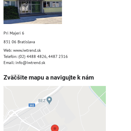
Pri Majeri 6
831 06 Bratislava
Web: www.iwtrend.sk
Telefón: (02) 4488 4826, 4487 2316
Email: info@iwtrend.sk
Zväčšite mapu a navigujte k nám
Externý obsah je blokovaný
Voľbami súkromia
Prajete si načítať externý obsah?