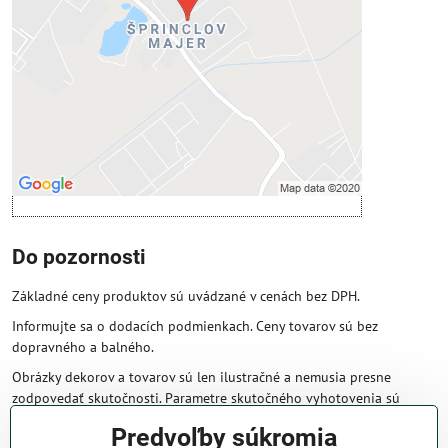
Povoliť tentokrát
Povoliť a zapamätať - súhlas s druhom
cookie: Funkčné
Otvoriť obsah v novom okne
Do pozornosti
Základné ceny produktov sú uvádzané v cenách bez DPH.
Informujte sa o dodacích podmienkach. Ceny tovarov sú bez
dopravného a balného.
Obrázky dekorov a tovarov sú len ilustračné a nemusia presne
zodpovedať skutočnosti. Parametre skutočného vyhotovenia sú
väčšinou obsiahnuté v názve a popise produktu.
Predvoľby súkromia