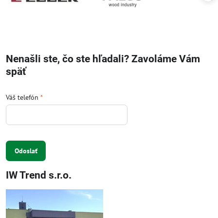
Nenašli ste, čo ste hľadali? Zavoláme Vám
späť
Váš telefón
*
Odoslať
IW Trend s.r.o.