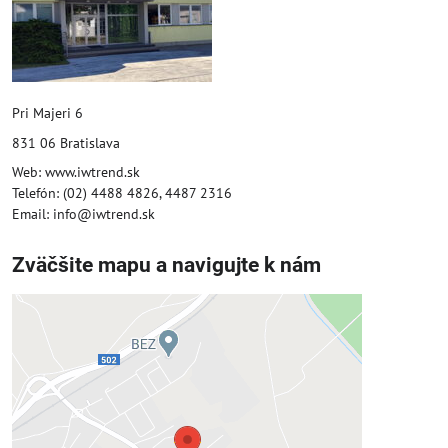
Pri Majeri 6
831 06 Bratislava
Web: www.iwtrend.sk
Telefón: (02) 4488 4826, 4487 2316
Email: info@iwtrend.sk
Zväčšite mapu a navigujte k nám
Externý obsah je blokovaný
Voľbami súkromia
Prajete si načítať externý obsah?