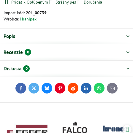
Pridať k Obľúbeným
Strážny pes
Doručenia
Import kód:
201_00739
Výrobca:
Hranipex
Popis
Recenzie
0
Diskusia
0
Facebook
Twitter
Bluesky
Pinterest
Reddit
LinkedIn
WhatsApp
E-
mail