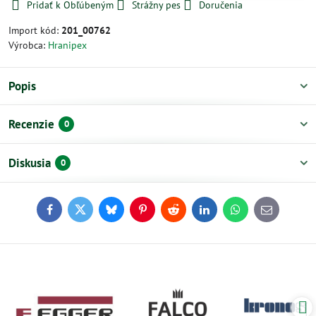
Pridať k Obľúbeným
Strážny pes
Doručenia
Import kód:
201_00762
Výrobca:
Hranipex
Popis
Recenzie
0
Diskusia
0
Facebook
Twitter
Bluesky
Pinterest
Reddit
LinkedIn
WhatsApp
E-
mail