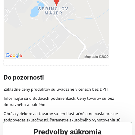
Povoliť tentokrát
Povoliť a zapamätať - súhlas s druhom
cookie: Funkčné
Otvoriť obsah v novom okne
Do pozornosti
Základné ceny produktov sú uvádzané v cenách bez DPH.
Informujte sa o dodacích podmienkach. Ceny tovarov sú bez
dopravného a balného.
Obrázky dekorov a tovarov sú len ilustračné a nemusia presne
zodpovedať skutočnosti. Parametre skutočného vyhotovenia sú
väčšinou obsiahnuté v názve a popise produktu.
Predvoľby súkromia