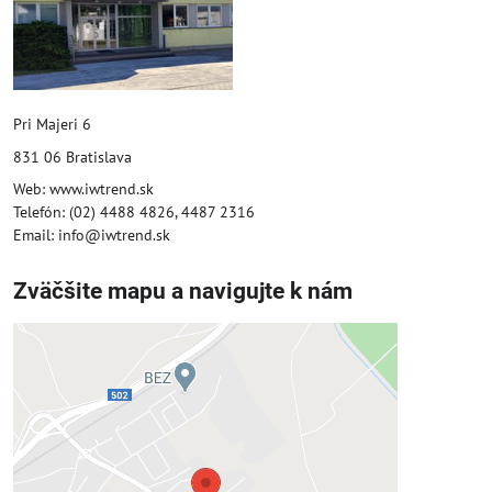
Pri Majeri 6
831 06 Bratislava
Web: www.iwtrend.sk
Telefón: (02) 4488 4826, 4487 2316
Email: info@iwtrend.sk
Zväčšite mapu a navigujte k nám
Externý obsah je blokovaný
Voľbami súkromia
Prajete si načítať externý obsah?