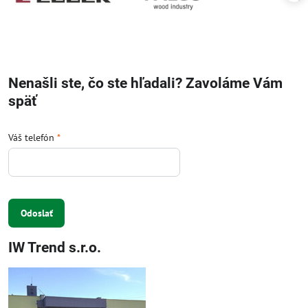
Nenašli ste, čo ste hľadali? Zavoláme Vám
späť
Váš telefón
*
Odoslať
IW Trend s.r.o.