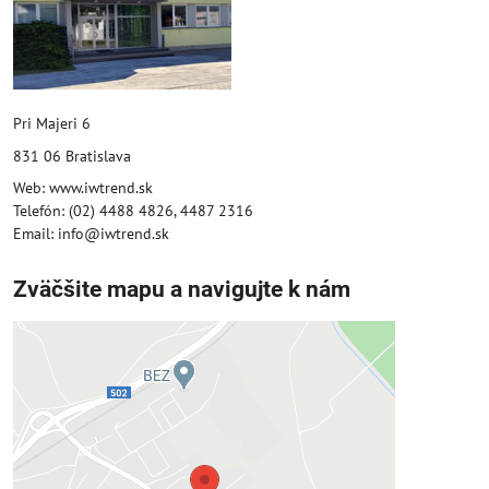
Pri Majeri 6
831 06 Bratislava
Web: www.iwtrend.sk
Telefón: (02) 4488 4826, 4487 2316
Email: info@iwtrend.sk
Zväčšite mapu a navigujte k nám
Externý obsah je blokovaný
Voľbami súkromia
Prajete si načítať externý obsah?