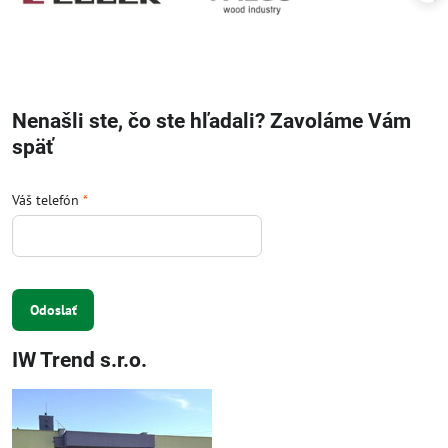
Nenašli ste, čo ste hľadali? Zavoláme Vám
späť
Váš telefón
*
Odoslať
IW Trend s.r.o.