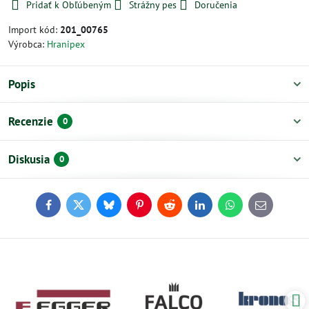
Pridať k Obľúbeným
Strážny pes
Doručenia
Import kód:
201_00765
Výrobca:
Hranipex
Popis
Recenzie
0
Diskusia
0
Facebook
Twitter
Bluesky
Pinterest
Reddit
LinkedIn
WhatsApp
E-
mail