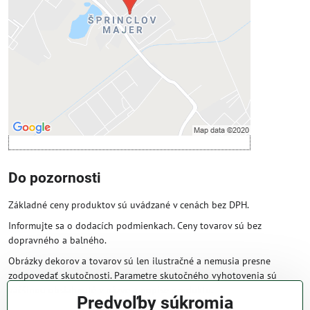
Povoliť tentokrát
Povoliť a zapamätať - súhlas s druhom
cookie: Funkčné
Otvoriť obsah v novom okne
Do pozornosti
Základné ceny produktov sú uvádzané v cenách bez DPH.
Informujte sa o dodacích podmienkach. Ceny tovarov sú bez
dopravného a balného.
Obrázky dekorov a tovarov sú len ilustračné a nemusia presne
zodpovedať skutočnosti. Parametre skutočného vyhotovenia sú
väčšinou obsiahnuté v názve a popise produktu.
Predvoľby súkromia