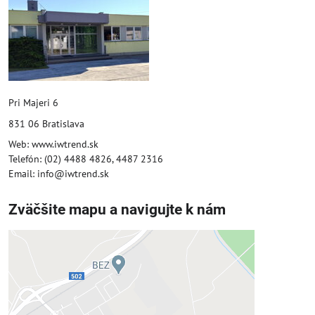
Pri Majeri 6
831 06 Bratislava
Web: www.iwtrend.sk
Telefón: (02) 4488 4826, 4487 2316
Email: info@iwtrend.sk
Zväčšite mapu a navigujte k nám
Externý obsah je blokovaný
Voľbami súkromia