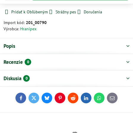
Pridať k Obľúbeným
Strážny pes
Doručenia
Import kód:
201_00790
Výrobca:
Hranipex
Popis
Recenzie
0
Diskusia
0
Facebook
Twitter
Bluesky
Pinterest
Reddit
LinkedIn
WhatsApp
E-
mail