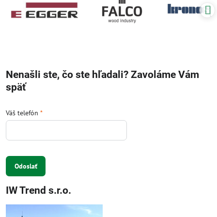
Nenašli ste, čo ste hľadali? Zavoláme Vám
späť
Váš telefón
*
Odoslať
IW Trend s.r.o.