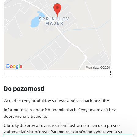
Prajete si načítať externý obsah?
Povoliť tentokrát
Povoliť a zapamätať - súhlas s druhom
cookie: Funkčné
Otvoriť obsah v novom okne
Do pozornosti
Základné ceny produktov sú uvádzané v cenách bez DPH.
Informujte sa o dodacích podmienkach. Ceny tovarov sú bez
dopravného a balného.
Obrázky dekorov a tovarov sú len ilustračné a nemusia presne
zodpovedať skutočnosti. Parametre skutočného vyhotovenia sú