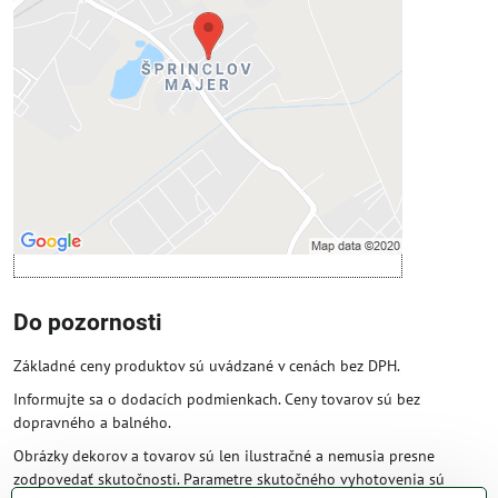
Prajete si načítať externý obsah?
Povoliť tentokrát
Povoliť a zapamätať - súhlas s druhom
cookie: Funkčné
Otvoriť obsah v novom okne
Do pozornosti
Základné ceny produktov sú uvádzané v cenách bez DPH.
Informujte sa o dodacích podmienkach. Ceny tovarov sú bez
dopravného a balného.
Obrázky dekorov a tovarov sú len ilustračné a nemusia presne
zodpovedať skutočnosti. Parametre skutočného vyhotovenia sú