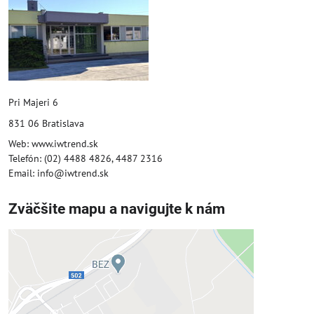
Pri Majeri 6
831 06 Bratislava
Web: www.iwtrend.sk
Telefón: (02) 4488 4826, 4487 2316
Email: info@iwtrend.sk
Zväčšite mapu a navigujte k nám
Externý obsah je blokovaný
Voľbami súkromia