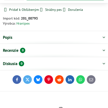
Pridať k Obľúbeným
Strážny pes
Doručenia
Import kód:
201_00793
Výrobca:
Hranipex
Popis
Recenzie
0
Diskusia
0
Facebook
Twitter
Bluesky
Pinterest
Reddit
LinkedIn
WhatsApp
E-
mail