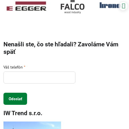
Nenašli ste, čo ste hľadali? Zavoláme Vám
späť
Váš telefón
*
Odoslať
IW Trend s.r.o.