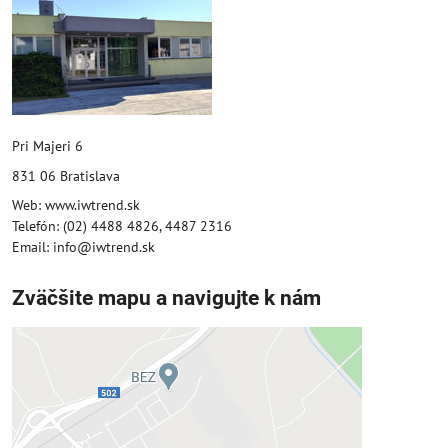
Pri Majeri 6
831 06 Bratislava
Web: www.iwtrend.sk
Telefón: (02) 4488 4826, 4487 2316
Email: info@iwtrend.sk
Zväčšite mapu a navigujte k nám
Externý obsah je blokovaný
Voľbami súkromia