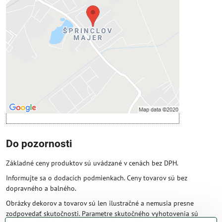
Prajete si načítať externý obsah?
Povoliť tentokrát
Povoliť a zapamätať - súhlas s druhom
cookie: Funkčné
Otvoriť obsah v novom okne
Do pozornosti
Základné ceny produktov sú uvádzané v cenách bez DPH.
Informujte sa o dodacích podmienkach. Ceny tovarov sú bez
dopravného a balného.
Obrázky dekorov a tovarov sú len ilustračné a nemusia presne
zodpovedať skutočnosti. Parametre skutočného vyhotovenia sú