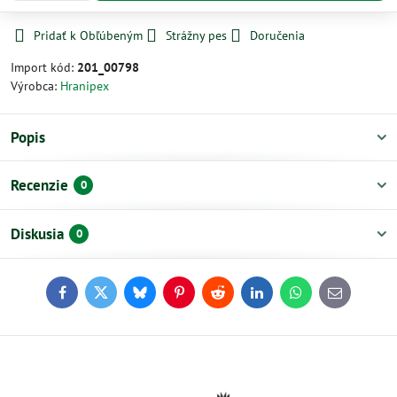
Pridať k Obľúbeným
Strážny pes
Doručenia
Import kód:
201_00798
Výrobca:
Hranipex
Popis
Recenzie
0
Diskusia
0
Facebook
Twitter
Bluesky
Pinterest
Reddit
LinkedIn
WhatsApp
E-
mail