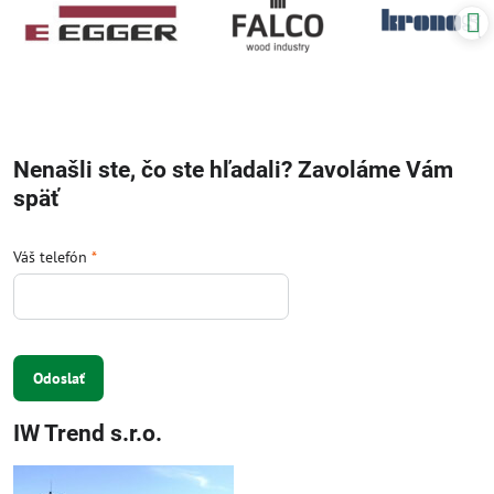
Nenašli ste, čo ste hľadali? Zavoláme Vám
späť
Váš telefón
*
Odoslať
IW Trend s.r.o.