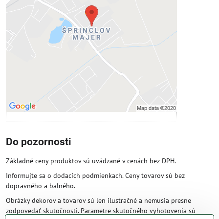
Prajete si načítať externý obsah?
Povoliť tentokrát
Povoliť a zapamätať - súhlas s druhom
cookie: Funkčné
Otvoriť obsah v novom okne
Do pozornosti
Základné ceny produktov sú uvádzané v cenách bez DPH.
Informujte sa o dodacích podmienkach. Ceny tovarov sú bez
dopravného a balného.
Obrázky dekorov a tovarov sú len ilustračné a nemusia presne
zodpovedať skutočnosti. Parametre skutočného vyhotovenia sú