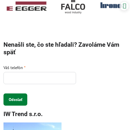
Nenašli ste, čo ste hľadali? Zavoláme Vám
späť
Váš telefón
*
Odoslať
IW Trend s.r.o.