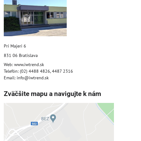
Pri Majeri 6
831 06 Bratislava
Web: www.iwtrend.sk
Telefón: (02) 4488 4826, 4487 2316
Email: info@iwtrend.sk
Zväčšite mapu a navigujte k nám
Externý obsah je blokovaný
Voľbami súkromia