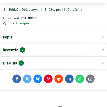
Pridať k Obľúbeným
Strážny pes
Doručenia
Import kód:
201_00808
Výrobca:
Hranipex
Popis
Recenzie
0
Diskusia
0
Facebook
Twitter
Bluesky
Pinterest
Reddit
LinkedIn
WhatsApp
E-
mail