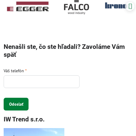
Nenašli ste, čo ste hľadali? Zavoláme Vám
späť
Váš telefón
*
Odoslať
IW Trend s.r.o.