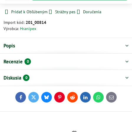
Pridať k Obľúbeným
Strážny pes
Doručenia
Import kód:
201_00814
Výrobca:
Hranipex
Popis
Recenzie
0
Diskusia
0
Facebook
Twitter
Bluesky
Pinterest
Reddit
LinkedIn
WhatsApp
E-
mail