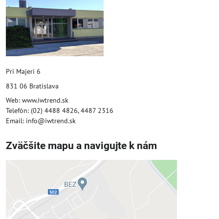
Pri Majeri 6
831 06 Bratislava
Web: www.iwtrend.sk
Telefón: (02) 4488 4826, 4487 2316
Email: info@iwtrend.sk
Zväčšite mapu a navigujte k nám
Externý obsah je blokovaný
Voľbami súkromia