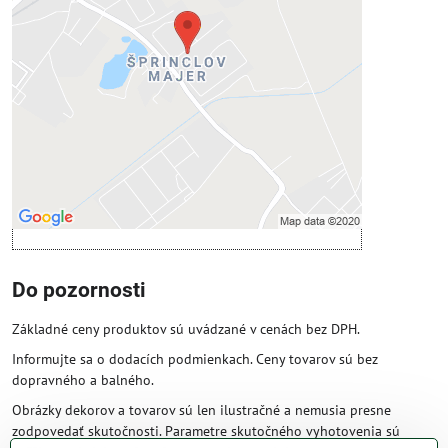
Prajete si načítať externý obsah?
Povoliť tentokrát
Povoliť a zapamätať - súhlas s druhom
cookie: Funkčné
Otvoriť obsah v novom okne
Do pozornosti
Základné ceny produktov sú uvádzané v cenách bez DPH.
Informujte sa o dodacích podmienkach. Ceny tovarov sú bez
dopravného a balného.
Obrázky dekorov a tovarov sú len ilustračné a nemusia presne
zodpovedať skutočnosti. Parametre skutočného vyhotovenia sú