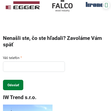
Nenašli ste, čo ste hľadali? Zavoláme Vám
späť
Váš telefón
*
Odoslať
IW Trend s.r.o.