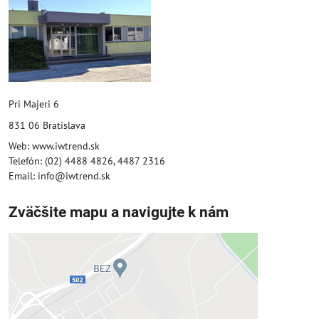
Pri Majeri 6
831 06 Bratislava
Web: www.iwtrend.sk
Telefón: (02) 4488 4826, 4487 2316
Email: info@iwtrend.sk
Zväčšite mapu a navigujte k nám
Externý obsah je blokovaný
Voľbami súkromia