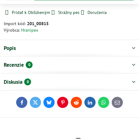
Pridať k Obľúbeným
Strážny pes
Doručenia
Import kód:
201_00815
Výrobca:
Hranipex
Popis
Recenzie
0
Diskusia
0
Facebook
Twitter
Bluesky
Pinterest
Reddit
LinkedIn
WhatsApp
E-
mail