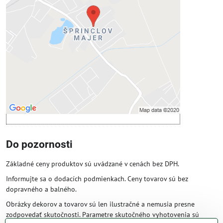
Prajete si načítať externý obsah?
Povoliť tentokrát
Povoliť a zapamätať - súhlas s druhom
cookie: Funkčné
Otvoriť obsah v novom okne
Do pozornosti
Základné ceny produktov sú uvádzané v cenách bez DPH.
Informujte sa o dodacích podmienkach. Ceny tovarov sú bez
dopravného a balného.
Obrázky dekorov a tovarov sú len ilustračné a nemusia presne
zodpovedať skutočnosti. Parametre skutočného vyhotovenia sú