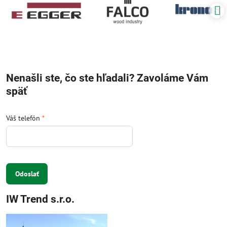
Nenašli ste, čo ste hľadali? Zavoláme Vám
späť
Váš telefón
*
Odoslať
IW Trend s.r.o.