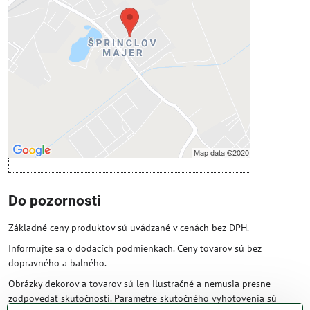
Prajete si načítať externý obsah?
Povoliť tentokrát
Povoliť a zapamätať - súhlas s druhom
cookie: Funkčné
Otvoriť obsah v novom okne
Do pozornosti
Základné ceny produktov sú uvádzané v cenách bez DPH.
Informujte sa o dodacích podmienkach. Ceny tovarov sú bez
dopravného a balného.
Obrázky dekorov a tovarov sú len ilustračné a nemusia presne
zodpovedať skutočnosti. Parametre skutočného vyhotovenia sú