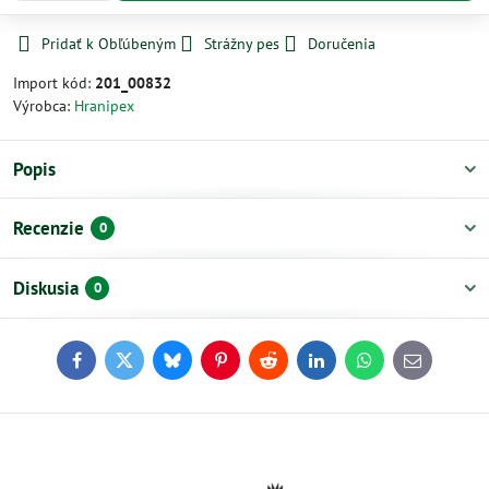
Pridať k Obľúbeným
Strážny pes
Doručenia
Import kód:
201_00832
Výrobca:
Hranipex
Popis
Recenzie
0
Diskusia
0
Facebook
Twitter
Bluesky
Pinterest
Reddit
LinkedIn
WhatsApp
E-
mail