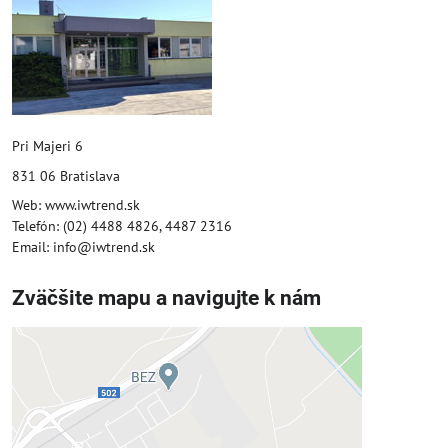
Pri Majeri 6
831 06 Bratislava
Web: www.iwtrend.sk
Telefón: (02) 4488 4826, 4487 2316
Email: info@iwtrend.sk
Zväčšite mapu a navigujte k nám
Externý obsah je blokovaný
Voľbami súkromia