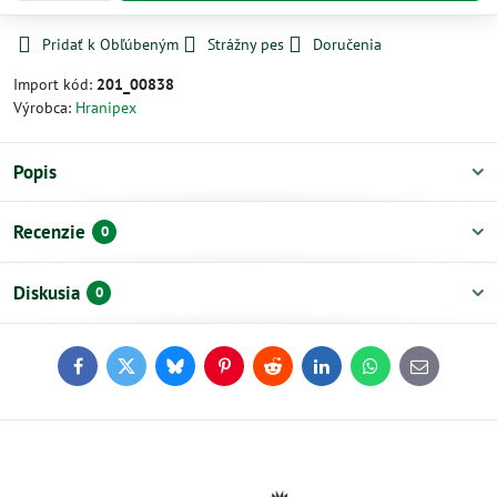
Pridať k Obľúbeným
Strážny pes
Doručenia
Import kód:
201_00838
Výrobca:
Hranipex
Popis
Recenzie
0
Diskusia
0
Facebook
Twitter
Bluesky
Pinterest
Reddit
LinkedIn
WhatsApp
E-
mail