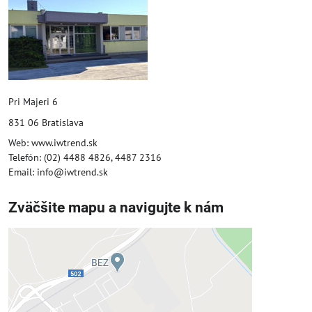
Pri Majeri 6
831 06 Bratislava
Web: www.iwtrend.sk
Telefón: (02) 4488 4826, 4487 2316
Email: info@iwtrend.sk
Zväčšite mapu a navigujte k nám
Externý obsah je blokovaný
Voľbami súkromia