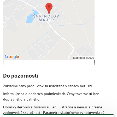
Prajete si načítať externý obsah?
Povoliť tentokrát
Povoliť a zapamätať - súhlas s druhom
cookie: Funkčné
Otvoriť obsah v novom okne
Do pozornosti
Základné ceny produktov sú uvádzané v cenách bez DPH.
Informujte sa o dodacích podmienkach. Ceny tovarov sú bez
dopravného a balného.
Obrázky dekorov a tovarov sú len ilustračné a nemusia presne
zodpovedať skutočnosti. Parametre skutočného vyhotovenia sú