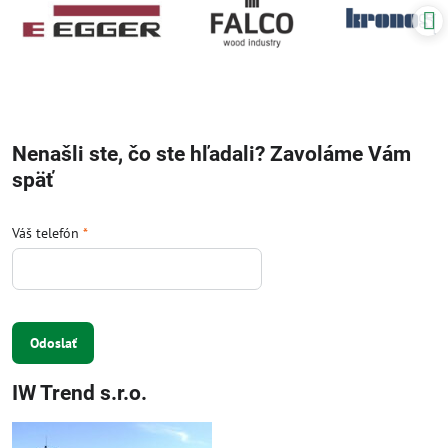
Nenašli ste, čo ste hľadali? Zavoláme Vám
späť
Váš telefón
*
Odoslať
IW Trend s.r.o.