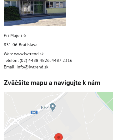
Pri Majeri 6
831 06 Bratislava
Web: www.iwtrend.sk
Telefón: (02) 4488 4826, 4487 2316
Email: info@iwtrend.sk
Zväčšite mapu a navigujte k nám
Externý obsah je blokovaný
Voľbami súkromia
Prajete si načítať externý obsah?