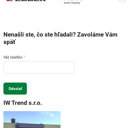
Nenašli ste, čo ste hľadali? Zavoláme Vám
späť
Váš telefón
*
Odoslať
IW Trend s.r.o.