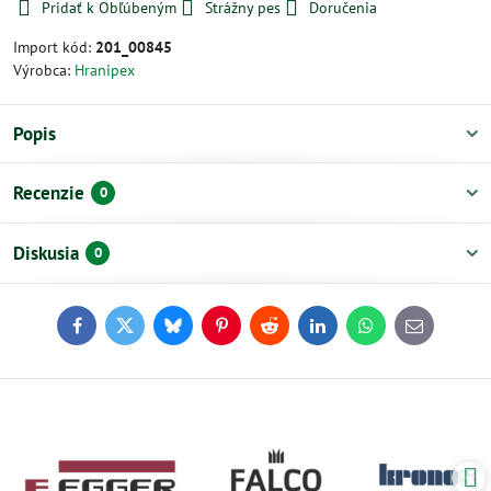
Pridať k Obľúbeným
Strážny pes
Doručenia
Import kód:
201_00845
Výrobca:
Hranipex
Popis
Recenzie
0
Diskusia
0
Facebook
Twitter
Bluesky
Pinterest
Reddit
LinkedIn
WhatsApp
E-
mail