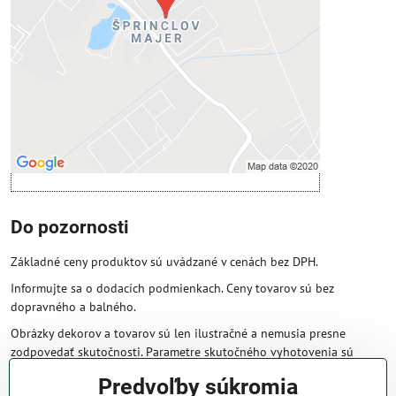
Povoliť tentokrát
Povoliť a zapamätať - súhlas s druhom
cookie: Funkčné
Otvoriť obsah v novom okne
Do pozornosti
Základné ceny produktov sú uvádzané v cenách bez DPH.
Informujte sa o dodacích podmienkach. Ceny tovarov sú bez
dopravného a balného.
Obrázky dekorov a tovarov sú len ilustračné a nemusia presne
zodpovedať skutočnosti. Parametre skutočného vyhotovenia sú
väčšinou obsiahnuté v názve a popise produktu.
Predvoľby súkromia