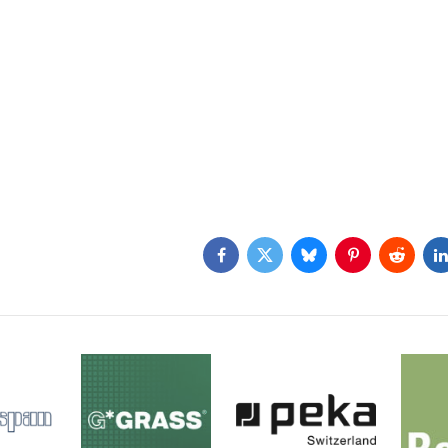
Facebook
Twitter
Bluesky
Pinterest
Reddit
L