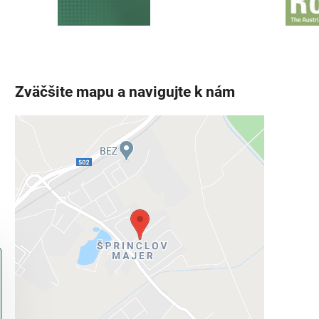
Zväčšite mapu a navigujte k nám
Externý obsah je blokovaný
Voľbami súkromia
Prajete si načítať externý obsah?
Povoliť tentokrát
Povoliť a zapamätať - súhlas s druhom
cookie: Funkčné