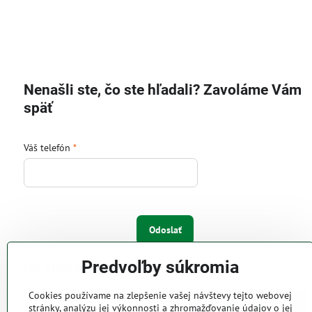
Nenašli ste, čo ste hľadali? Zavoláme Vám
späť
Váš telefón
*
Odoslať
Predvoľby súkromia
IW Trend s.r.o.
Cookies používame na zlepšenie vašej návštevy tejto webovej
Pri Majeri 6
stránky, analýzu jej výkonnosti a zhromažďovanie údajov o jej