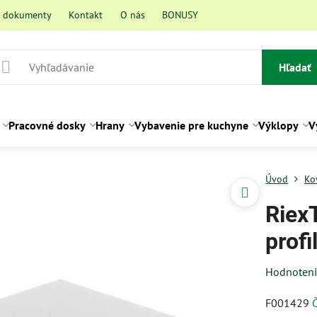
a dokumenty
Kontakt
O nás
BONUSY
Hľadať
Pracovné dosky
Hrany
Vybavenie pre kuchyne
Výklopy
V
Úvod
Ko
Riex
profi
Hodnoten
F001429
Č