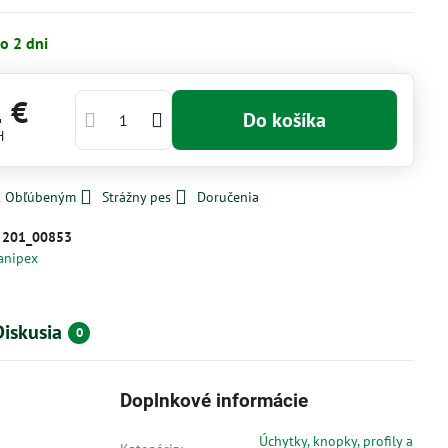
o 2 dni
1 €
Do košíka
H
 k Obľúbeným
Strážny pes
Doručenia
:
201_00853
anipex
Diskusia
0
Doplnkové informácie
Úchytky, knopky, profily a