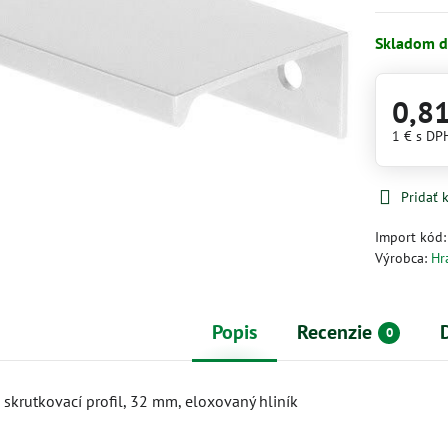
Skladom d
0,8
1 €
s DP
Pridať
Import kód
Výrobca:
Hr
Popis
Recenzie
0
skrutkovací profil, 32 mm, eloxovaný hliník