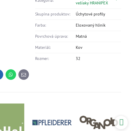
Kategória:
vešiaky HRANIPEX
Skupina produktov:
Úchytové profily
Farba:
Eloxovaný hliník
Povrchová úprava:
Matná
Materiál:
Kov
Rozmer:
32
inkedIn
WhatsApp
E-
mail