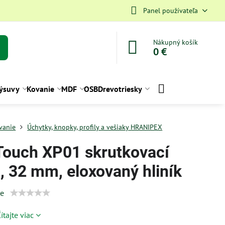
Panel používateľa
Nákupný košík
0 €
ýsuvy
Kovanie
MDF
OSB
Drevotriesky
vanie
Úchytky, knopky, profily a vešiaky HRANIPEX
Touch XP01 skrutkovací
l, 32 mm, eloxovaný hliník
ie
ítajte viac