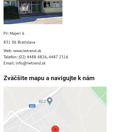
Pri Majeri 6
831 06 Bratislava
Web: www.iwtrend.sk
Telefón: (02) 4488 4826, 4487 2316
Email: info@iwtrend.sk
Zväčšite mapu a navigujte k nám
Externý obsah je blokovaný
Voľbami súkromia
Prajete si načítať externý obsah?