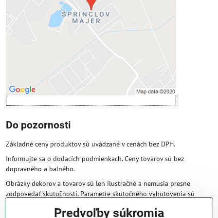
Povoliť tentokrát
Povoliť a zapamätať - súhlas s druhom
cookie: Funkčné
Otvoriť obsah v novom okne
Do pozornosti
Základné ceny produktov sú uvádzané v cenách bez DPH.
Informujte sa o dodacích podmienkach. Ceny tovarov sú bez
dopravného a balného.
Obrázky dekorov a tovarov sú len ilustračné a nemusia presne
zodpovedať skutočnosti. Parametre skutočného vyhotovenia sú
väčšinou obsiahnuté v názve a popise produktu.
Predvoľby súkromia