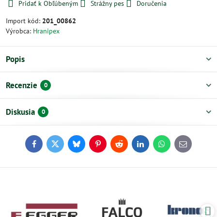
Pridať k Obľúbeným
Strážny pes
Doručenia
Import kód:
201_00862
Výrobca:
Hranipex
Popis
Recenzie
0
Diskusia
0
Facebook
Twitter
Bluesky
Pinterest
Reddit
LinkedIn
WhatsApp
E-
mail