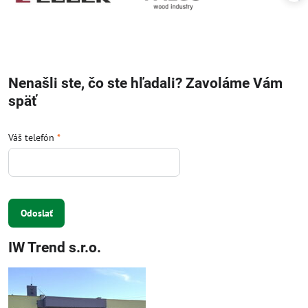
Nenašli ste, čo ste hľadali? Zavoláme Vám
späť
Váš telefón
*
Odoslať
IW Trend s.r.o.