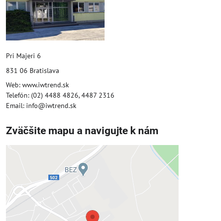
Pri Majeri 6
831 06 Bratislava
Web: www.iwtrend.sk
Telefón: (02) 4488 4826, 4487 2316
Email: info@iwtrend.sk
Zväčšite mapu a navigujte k nám
Externý obsah je blokovaný
Voľbami súkromia
Prajete si načítať externý obsah?