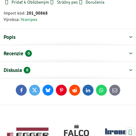
Pridať k Obľúbeným
Strážny pes
Doručenia
Import kód:
201_00868
Výrobca:
Hranipex
Popis
Recenzie
0
Diskusia
0
Facebook
Twitter
Bluesky
Pinterest
Reddit
LinkedIn
WhatsApp
E-
mail