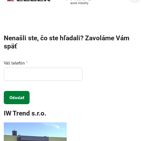
Nenašli ste, čo ste hľadali? Zavoláme Vám
späť
Váš telefón
*
Odoslať
IW Trend s.r.o.