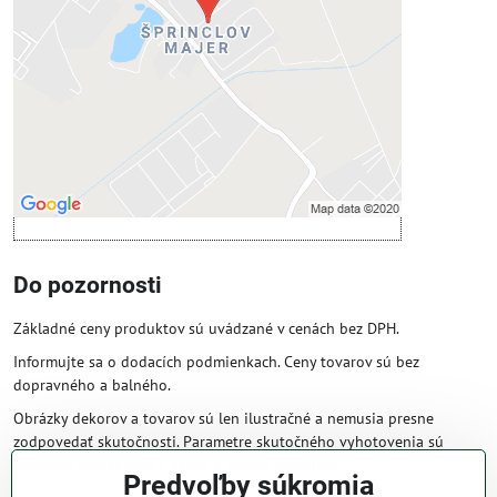
Povoliť tentokrát
Povoliť a zapamätať - súhlas s druhom
cookie: Funkčné
Otvoriť obsah v novom okne
Do pozornosti
Základné ceny produktov sú uvádzané v cenách bez DPH.
Informujte sa o dodacích podmienkach. Ceny tovarov sú bez
dopravného a balného.
Obrázky dekorov a tovarov sú len ilustračné a nemusia presne
zodpovedať skutočnosti. Parametre skutočného vyhotovenia sú
väčšinou obsiahnuté v názve a popise produktu.
Predvoľby súkromia