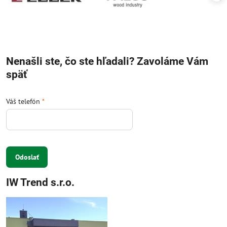
Nenašli ste, čo ste hľadali? Zavoláme Vám
späť
Váš telefón
*
Odoslať
IW Trend s.r.o.