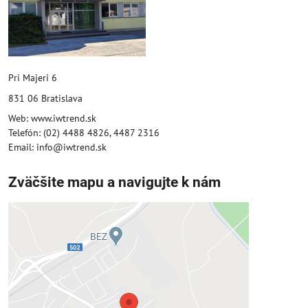
Pri Majeri 6
831 06 Bratislava
Web: www.iwtrend.sk
Telefón: (02) 4488 4826, 4487 2316
Email: info@iwtrend.sk
Zväčšite mapu a navigujte k nám
Externý obsah je blokovaný
Voľbami súkromia
Prajete si načítať externý obsah?