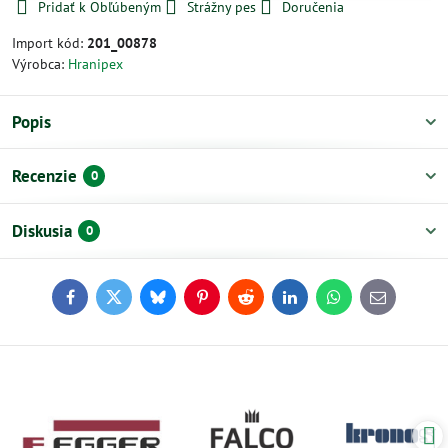
Pridať k Obľúbeným
Strážny pes
Doručenia
Import kód:
201_00878
Výrobca:
Hranipex
Popis
Recenzie
0
Diskusia
0
Facebook
Twitter
Bluesky
Pinterest
Reddit
LinkedIn
WhatsApp
E-
mail