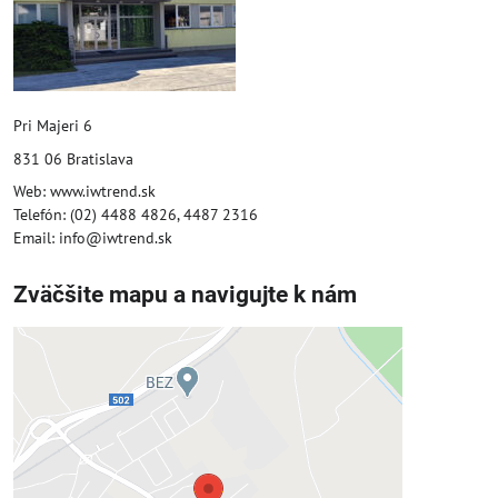
Pri Majeri 6
831 06 Bratislava
Web: www.iwtrend.sk
Telefón: (02) 4488 4826, 4487 2316
Email: info@iwtrend.sk
Zväčšite mapu a navigujte k nám
Externý obsah je blokovaný
Voľbami súkromia
Prajete si načítať externý obsah?