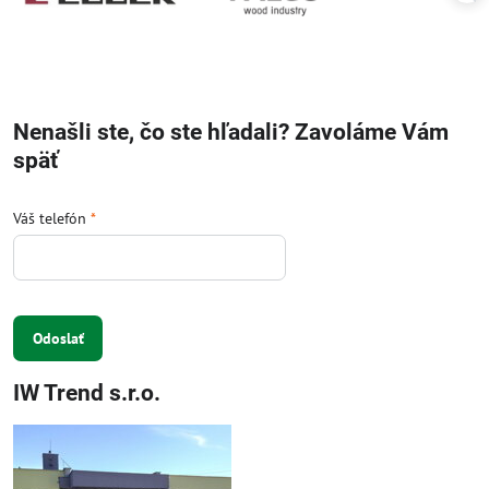
Nenašli ste, čo ste hľadali? Zavoláme Vám
späť
Váš telefón
*
Odoslať
IW Trend s.r.o.