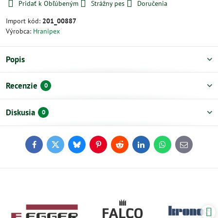
Pridať k Obľúbeným
Strážny pes
Doručenia
Import kód:
201_00887
Výrobca:
Hranipex
Popis
Recenzie
0
Diskusia
0
Facebook
Twitter
Bluesky
Pinterest
Reddit
LinkedIn
WhatsApp
E-
mail