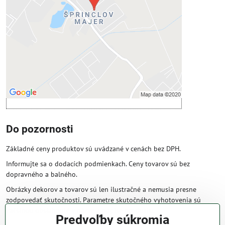
Povoliť tentokrát
Povoliť a zapamätať - súhlas s druhom
cookie: Funkčné
Otvoriť obsah v novom okne
Do pozornosti
Základné ceny produktov sú uvádzané v cenách bez DPH.
Informujte sa o dodacích podmienkach. Ceny tovarov sú bez
dopravného a balného.
Obrázky dekorov a tovarov sú len ilustračné a nemusia presne
zodpovedať skutočnosti. Parametre skutočného vyhotovenia sú
väčšinou obsiahnuté v názve a popise produktu.
Predvoľby súkromia