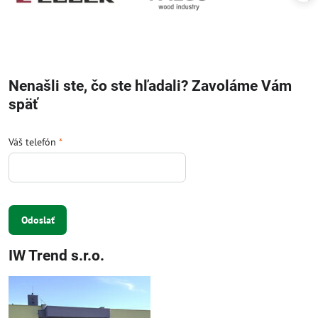
Nenašli ste, čo ste hľadali? Zavoláme Vám
späť
Váš telefón
*
Odoslať
IW Trend s.r.o.