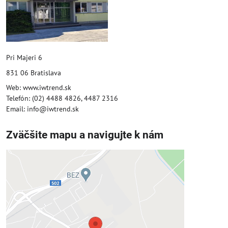
Pri Majeri 6
831 06 Bratislava
Web: www.iwtrend.sk
Telefón: (02) 4488 4826, 4487 2316
Email: info@iwtrend.sk
Zväčšite mapu a navigujte k nám
Externý obsah je blokovaný
Voľbami súkromia
Prajete si načítať externý obsah?