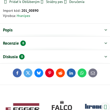
Pridať k Obľúbeným
Strážny pes
Doručenia
Import kód:
201_00890
Výrobca:
Hranipex
Popis
Recenzie
0
Diskusia
0
Facebook
Twitter
Bluesky
Pinterest
Reddit
LinkedIn
WhatsApp
E-
mail