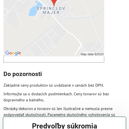
Povoliť tentokrát
Povoliť a zapamätať - súhlas s druhom
cookie: Funkčné
Otvoriť obsah v novom okne
Do pozornosti
Základné ceny produktov sú uvádzané v cenách bez DPH.
Informujte sa o dodacích podmienkach. Ceny tovarov sú bez
dopravného a balného.
Obrázky dekorov a tovarov sú len ilustračné a nemusia presne
zodpovedať skutočnosti. Parametre skutočného vyhotovenia sú
väčšinou obsiahnuté v názve a popise produktu.
Predvoľby súkromia