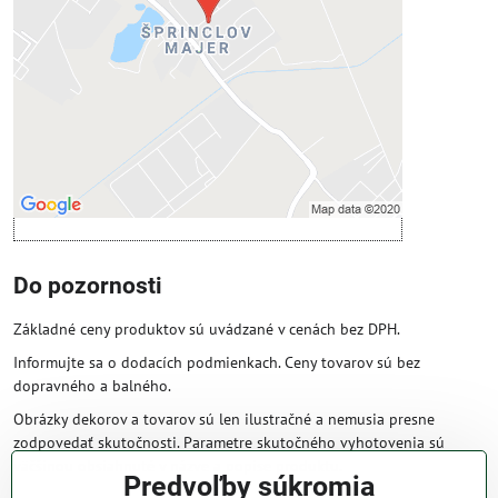
Povoliť tentokrát
Povoliť a zapamätať - súhlas s druhom
cookie: Funkčné
Otvoriť obsah v novom okne
Do pozornosti
Základné ceny produktov sú uvádzané v cenách bez DPH.
Informujte sa o dodacích podmienkach. Ceny tovarov sú bez
dopravného a balného.
Obrázky dekorov a tovarov sú len ilustračné a nemusia presne
zodpovedať skutočnosti. Parametre skutočného vyhotovenia sú
väčšinou obsiahnuté v názve a popise produktu.
Predvoľby súkromia