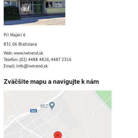
Pri Majeri 6
831 06 Bratislava
Web: www.iwtrend.sk
Telefón: (02) 4488 4826, 4487 2316
Email: info@iwtrend.sk
Zväčšite mapu a navigujte k nám
Externý obsah je blokovaný
Voľbami súkromia
Prajete si načítať externý obsah?