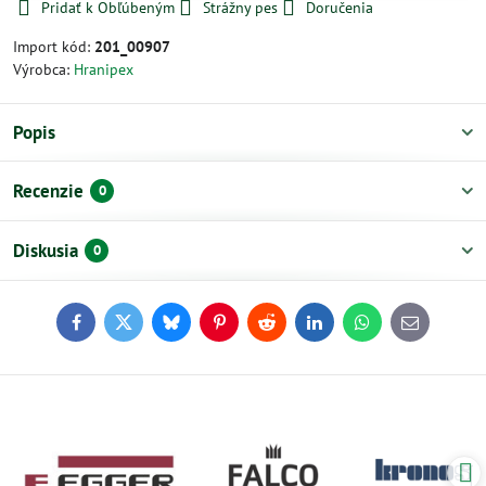
Pridať k Obľúbeným
Strážny pes
Doručenia
Import kód:
201_00907
Výrobca:
Hranipex
Popis
Recenzie
0
Diskusia
0
Facebook
Twitter
Bluesky
Pinterest
Reddit
LinkedIn
WhatsApp
E-
mail