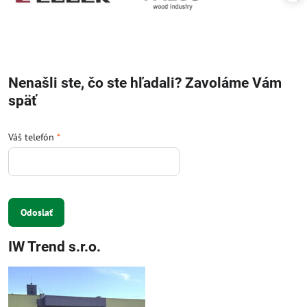
Nenašli ste, čo ste hľadali? Zavoláme Vám
späť
Váš telefón
*
Odoslať
IW Trend s.r.o.