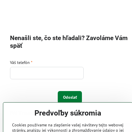
Nenašli ste, čo ste hľadali? Zavoláme Vám
späť
Váš telefón
*
Odoslať
Predvoľby súkromia
IW Trend s.r.o.
Cookies používame na zlepšenie vašej návštevy tejto webovej
Pri Majeri 6
stránky, analýzu jej výkonnosti a zhromažďovanie údajov o jej