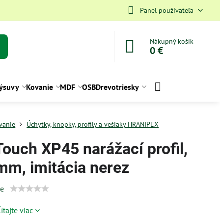
Panel používateľa
Nákupný košík
0 €
ýsuvy
Kovanie
MDF
OSB
Drevotriesky
vanie
Úchytky, knopky, profily a vešiaky HRANIPEX
Touch XP45 narážací profil,
mm, imitácia nerez
ie
ítajte viac