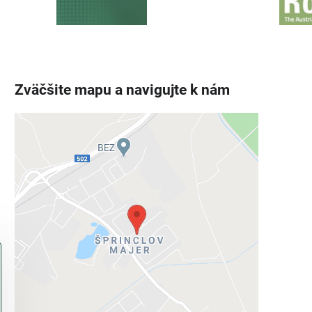
Zväčšite mapu a navigujte k nám
Externý obsah je blokovaný
Voľbami súkromia
Prajete si načítať externý obsah?
Povoliť tentokrát
Povoliť a zapamätať - súhlas s druhom
cookie: Funkčné