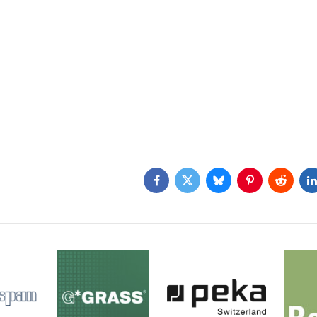
Facebook
Twitter
Bluesky
Pinterest
Reddit
L