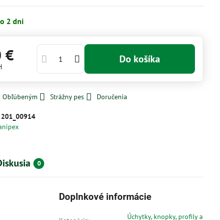
o 2 dni
0 €
Do košíka
H
 k Obľúbeným
Strážny pes
Doručenia
:
201_00914
anipex
Diskusia
0
Doplnkové informácie
Úchytky, knopky, profily a