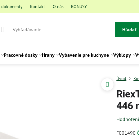
a dokumenty
Kontakt
O nás
BONUSY
Hľadať
Pracovné dosky
Hrany
Vybavenie pre kuchyne
Výklopy
V
Úvod
Ko
Riex
446 
Hodnoten
F001490
Č