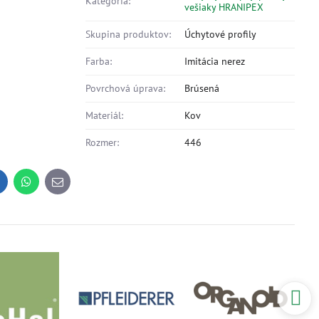
Kategória:
vešiaky HRANIPEX
Skupina produktov:
Úchytové profily
Farba:
Imitácia nerez
Povrchová úprava:
Brúsená
Materiál:
Kov
Rozmer:
446
inkedIn
WhatsApp
E-
mail