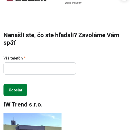
Nenašli ste, čo ste hľadali? Zavoláme Vám
späť
Váš telefón
*
Odoslať
IW Trend s.r.o.