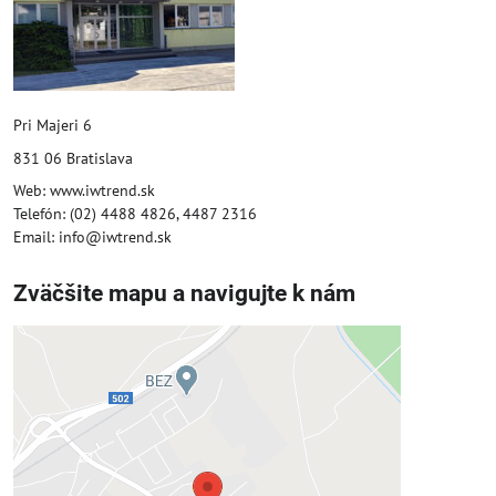
Pri Majeri 6
831 06 Bratislava
Web: www.iwtrend.sk
Telefón: (02) 4488 4826, 4487 2316
Email: info@iwtrend.sk
Zväčšite mapu a navigujte k nám
Externý obsah je blokovaný
Voľbami súkromia
Prajete si načítať externý obsah?