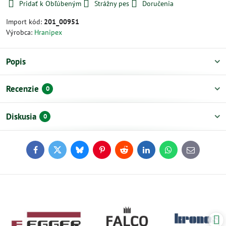
Pridať k Obľúbeným
Strážny pes
Doručenia
Import kód:
201_00951
Výrobca:
Hranipex
Popis
Recenzie
0
Diskusia
0
Facebook
Twitter
Bluesky
Pinterest
Reddit
LinkedIn
WhatsApp
E-
mail