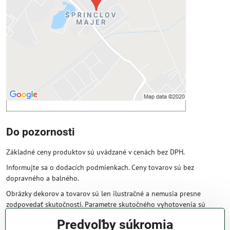
Povoliť tentokrát
Povoliť a zapamätať - súhlas s druhom
cookie: Funkčné
Otvoriť obsah v novom okne
Do pozornosti
Základné ceny produktov sú uvádzané v cenách bez DPH.
Informujte sa o dodacích podmienkach. Ceny tovarov sú bez
dopravného a balného.
Obrázky dekorov a tovarov sú len ilustračné a nemusia presne
zodpovedať skutočnosti. Parametre skutočného vyhotovenia sú
väčšinou obsiahnuté v názve a popise produktu.
Predvoľby súkromia