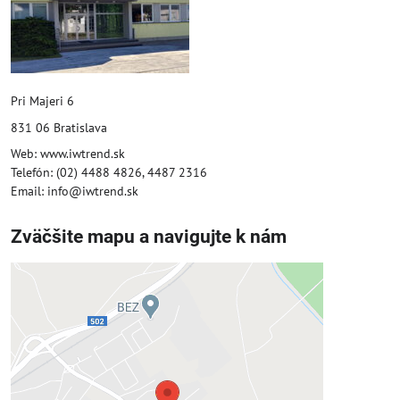
Pri Majeri 6
831 06 Bratislava
Web: www.iwtrend.sk
Telefón: (02) 4488 4826, 4487 2316
Email: info@iwtrend.sk
Zväčšite mapu a navigujte k nám
Externý obsah je blokovaný
Voľbami súkromia
Prajete si načítať externý obsah?