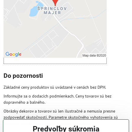
Povoliť tentokrát
Povoliť a zapamätať - súhlas s druhom
cookie: Funkčné
Otvoriť obsah v novom okne
Do pozornosti
Základné ceny produktov sú uvádzané v cenách bez DPH.
Informujte sa o dodacích podmienkach. Ceny tovarov sú bez
dopravného a balného.
Obrázky dekorov a tovarov sú len ilustračné a nemusia presne
zodpovedať skutočnosti. Parametre skutočného vyhotovenia sú
väčšinou obsiahnuté v názve a popise produktu.
Predvoľby súkromia