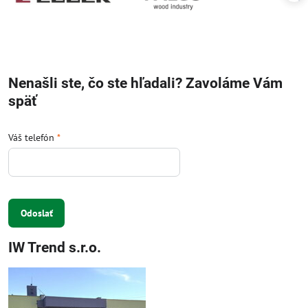
Nenašli ste, čo ste hľadali? Zavoláme Vám
späť
Váš telefón
*
Odoslať
IW Trend s.r.o.