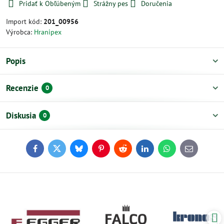
Pridať k Obľúbeným
Strážny pes
Doručenia
Import kód:
201_00956
Výrobca:
Hranipex
Popis
Recenzie
0
Diskusia
0
Facebook
Twitter
Bluesky
Pinterest
Reddit
LinkedIn
WhatsApp
E-
mail