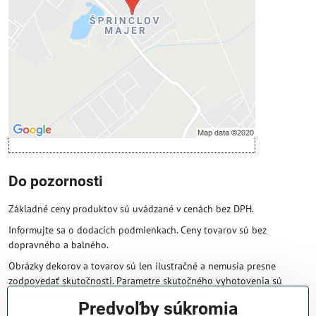
Povoliť tentokrát
Povoliť a zapamätať - súhlas s druhom
cookie: Funkčné
Otvoriť obsah v novom okne
Do pozornosti
Základné ceny produktov sú uvádzané v cenách bez DPH.
Informujte sa o dodacích podmienkach. Ceny tovarov sú bez
dopravného a balného.
Obrázky dekorov a tovarov sú len ilustračné a nemusia presne
zodpovedať skutočnosti. Parametre skutočného vyhotovenia sú
väčšinou obsiahnuté v názve a popise produktu.
Predvoľby súkromia