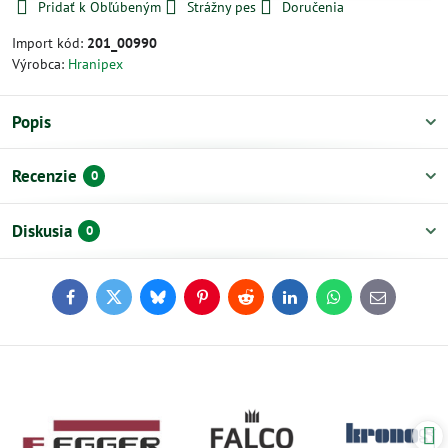
Pridať k Obľúbeným
Strážny pes
Doručenia
Import kód:
201_00990
Výrobca:
Hranipex
Popis
Recenzie
0
Diskusia
0
Facebook
Twitter
Bluesky
Pinterest
Reddit
LinkedIn
WhatsApp
E-
mail