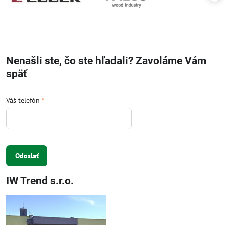
Nenašli ste, čo ste hľadali? Zavoláme Vám
späť
Váš telefón
*
Odoslať
IW Trend s.r.o.