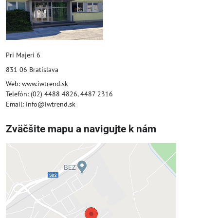
Pri Majeri 6
831 06 Bratislava
Web: www.iwtrend.sk
Telefón: (02) 4488 4826, 4487 2316
Email: info@iwtrend.sk
Zväčšite mapu a navigujte k nám
Externý obsah je blokovaný
Voľbami súkromia
Prajete si načítať externý obsah?