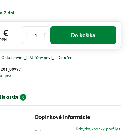
o 2 dni
3 €
Do košíka
 DPH
 k Obľúbeným
Strážny pes
Doručenia
:
201_00997
anipex
Diskusia
0
Doplnkové informácie
Úchytky, knopky, profily a