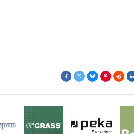
Facebook
Twitter
Bluesky
Pinterest
Reddit
L