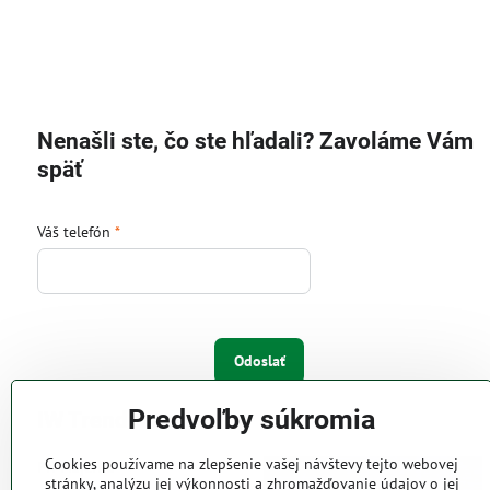
Nenašli ste, čo ste hľadali? Zavoláme Vám
späť
Váš telefón
*
Odoslať
Predvoľby súkromia
IW Trend s.r.o.
Cookies používame na zlepšenie vašej návštevy tejto webovej
Pri Majeri 6
stránky, analýzu jej výkonnosti a zhromažďovanie údajov o jej