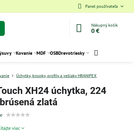
Panel používateľa
Nákupný košík
0 €
ýsuvy
Kovanie
MDF
OSB
Drevotriesky
vanie
Úchytky, knopky, profily a vešiaky HRANIPEX
Touch XH24 úchytka, 224
brúsená zlatá
ie
ítajte viac