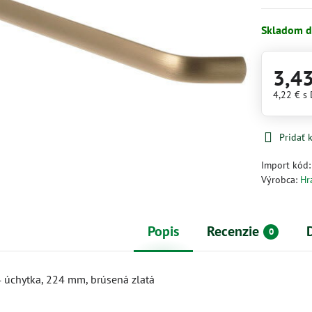
Skladom d
3,4
4,22 €
s
Pridať
Import kód
Výrobca:
Hr
Popis
Recenzie
0
úchytka, 224 mm, brúsená zlatá