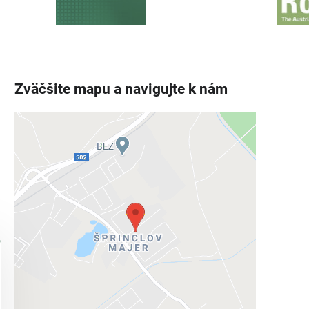
Zväčšite mapu a navigujte k nám
Externý obsah je blokovaný
Voľbami súkromia
Prajete si načítať externý obsah?
Povoliť tentokrát
Povoliť a zapamätať - súhlas s druhom
cookie: Funkčné