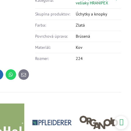
Kategória:
vešiaky HRANIPEX
Skupina produktov:
Úchytky a knopky
Farba:
Zlatá
Povrchová úprava:
Brúsená
Materiál:
Kov
Rozmer:
224
inkedIn
WhatsApp
E-
mail