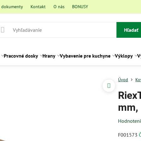
a dokumenty
Kontakt
O nás
BONUSY
Hľadať
Pracovné dosky
Hrany
Vybavenie pre kuchyne
Výklopy
V
Úvod
Ko
Riex
mm, 
Hodnoten
F001573
Č