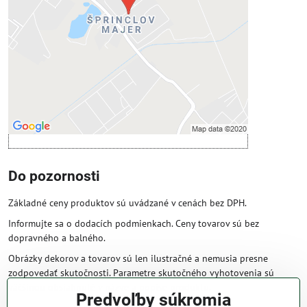
Povoliť tentokrát
Povoliť a zapamätať - súhlas s druhom
cookie: Funkčné
Otvoriť obsah v novom okne
Do pozornosti
Základné ceny produktov sú uvádzané v cenách bez DPH.
Informujte sa o dodacích podmienkach. Ceny tovarov sú bez
dopravného a balného.
Obrázky dekorov a tovarov sú len ilustračné a nemusia presne
zodpovedať skutočnosti. Parametre skutočného vyhotovenia sú
väčšinou obsiahnuté v názve a popise produktu.
Predvoľby súkromia