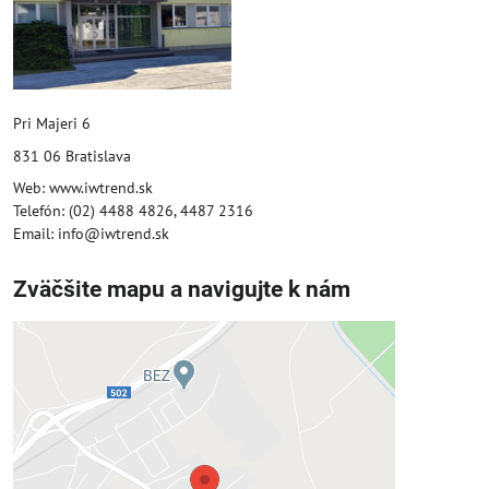
Pri Majeri 6
831 06 Bratislava
Web: www.iwtrend.sk
Telefón: (02) 4488 4826, 4487 2316
Email: info@iwtrend.sk
Zväčšite mapu a navigujte k nám
Externý obsah je blokovaný
Voľbami súkromia
Prajete si načítať externý obsah?