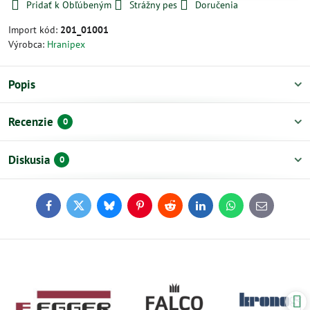
Pridať k Obľúbeným
Strážny pes
Doručenia
Import kód:
201_01001
Výrobca:
Hranipex
Popis
Recenzie
0
Diskusia
0
Facebook
Twitter
Bluesky
Pinterest
Reddit
LinkedIn
WhatsApp
E-
mail