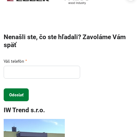
Nenašli ste, čo ste hľadali? Zavoláme Vám
späť
Váš telefón
*
Odoslať
IW Trend s.r.o.