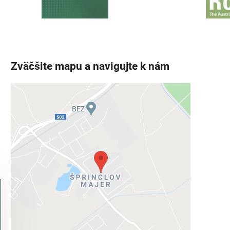
Zväčšite mapu a navigujte k nám
Externý obsah je blokovaný
Voľbami súkromia
Prajete si načítať externý obsah?
Povoliť tentokrát
Povoliť a zapamätať - súhlas s druhom
cookie: Funkčné