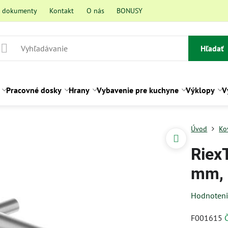
a dokumenty
Kontakt
O nás
BONUSY
Hľadať
Pracovné dosky
Hrany
Vybavenie pre kuchyne
Výklopy
V
Úvod
Ko
Riex
mm, 
Hodnoten
F001615
Č