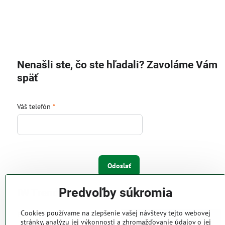
Nenašli ste, čo ste hľadali? Zavoláme Vám
späť
Váš telefón
*
Odoslať
Predvoľby súkromia
IW Trend s.r.o.
Cookies používame na zlepšenie vašej návštevy tejto webovej
Pri Majeri 6
stránky, analýzu jej výkonnosti a zhromažďovanie údajov o jej