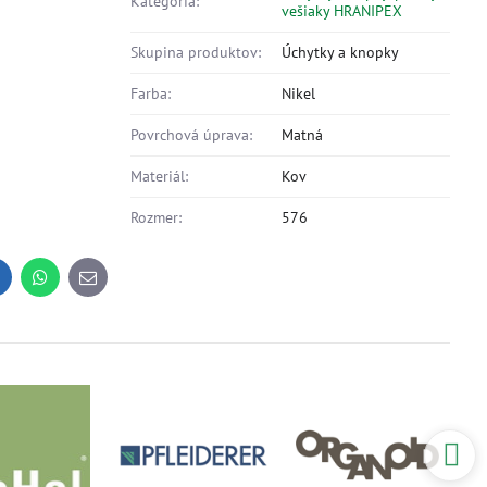
Kategória:
vešiaky HRANIPEX
Skupina produktov:
Úchytky a knopky
Farba:
Nikel
Povrchová úprava:
Matná
Materiál:
Kov
Rozmer:
576
inkedIn
WhatsApp
E-
mail