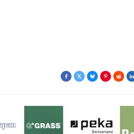
Facebook
Twitter
Bluesky
Pinterest
Reddit
L