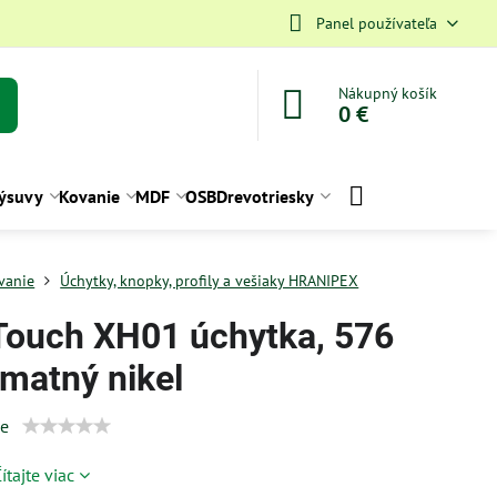
Panel používateľa
Nákupný košík
0 €
ýsuvy
Kovanie
MDF
OSB
Drevotriesky
vanie
Úchytky, knopky, profily a vešiaky HRANIPEX
Touch XH01 úchytka, 576
matný nikel
ie
ítajte viac