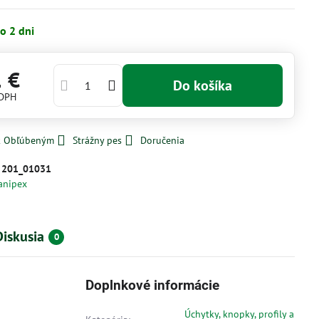
o 2 dni
1 €
Do košíka
 DPH
 k Obľúbeným
Strážny pes
Doručenia
:
201_01031
anipex
Diskusia
0
Doplnkové informácie
Úchytky, knopky, profily a