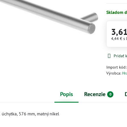
Skladom d
3,6
4,44 €
s
Pridať
Import kód
Výrobca:
Hr
Popis
Recenzie
0
 úchytka, 576 mm, matný nikel