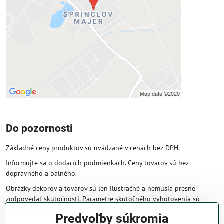
Povoliť tentokrát
Povoliť a zapamätať - súhlas s druhom
cookie: Funkčné
Otvoriť obsah v novom okne
Do pozornosti
Základné ceny produktov sú uvádzané v cenách bez DPH.
Informujte sa o dodacích podmienkach. Ceny tovarov sú bez
dopravného a balného.
Obrázky dekorov a tovarov sú len ilustračné a nemusia presne
zodpovedať skutočnosti. Parametre skutočného vyhotovenia sú
väčšinou obsiahnuté v názve a popise produktu.
Predvoľby súkromia