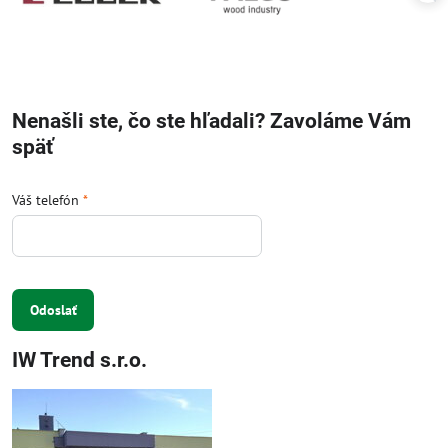
Nenašli ste, čo ste hľadali? Zavoláme Vám
späť
Váš telefón
*
Odoslať
IW Trend s.r.o.