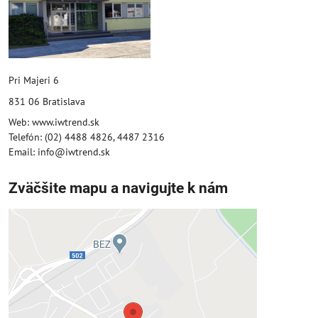
Pri Majeri 6
831 06 Bratislava
Web: www.iwtrend.sk
Telefón: (02) 4488 4826, 4487 2316
Email: info@iwtrend.sk
Zväčšite mapu a navigujte k nám
Externý obsah je blokovaný
Voľbami súkromia
Prajete si načítať externý obsah?