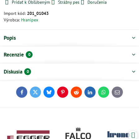
Pridať k Obľúbeným
Strážny pes
Doručenia
Import kód:
201_01043
Výrobca:
Hranipex
Popis
Recenzie
0
Diskusia
0
Facebook
Twitter
Bluesky
Pinterest
Reddit
LinkedIn
WhatsApp
E-
mail