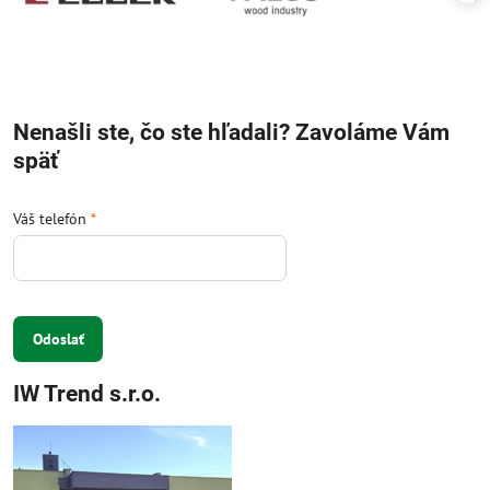
Nenašli ste, čo ste hľadali? Zavoláme Vám
späť
Váš telefón
*
Odoslať
IW Trend s.r.o.