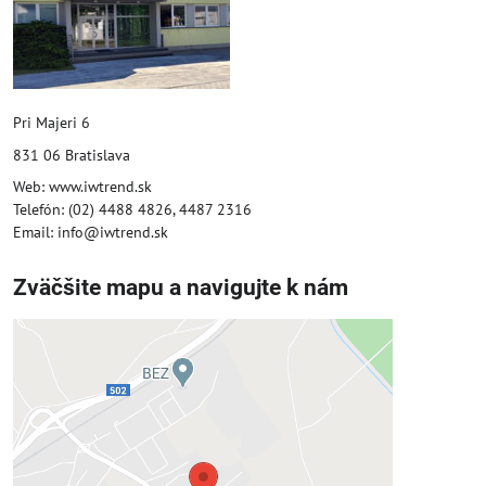
Pri Majeri 6
831 06 Bratislava
Web: www.iwtrend.sk
Telefón: (02) 4488 4826, 4487 2316
Email: info@iwtrend.sk
Zväčšite mapu a navigujte k nám
Externý obsah je blokovaný
Voľbami súkromia
Prajete si načítať externý obsah?