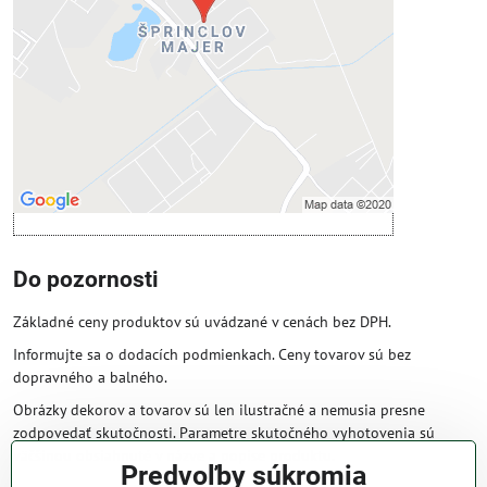
Povoliť tentokrát
Povoliť a zapamätať - súhlas s druhom
cookie: Funkčné
Otvoriť obsah v novom okne
Do pozornosti
Základné ceny produktov sú uvádzané v cenách bez DPH.
Informujte sa o dodacích podmienkach. Ceny tovarov sú bez
dopravného a balného.
Obrázky dekorov a tovarov sú len ilustračné a nemusia presne
zodpovedať skutočnosti. Parametre skutočného vyhotovenia sú
väčšinou obsiahnuté v názve a popise produktu.
Predvoľby súkromia