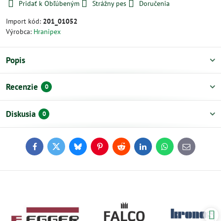
Pridať k Obľúbeným
Strážny pes
Doručenia
Import kód:
201_01052
Výrobca:
Hranipex
Popis
Recenzie
0
Diskusia
0
Facebook
Twitter
Bluesky
Pinterest
Reddit
LinkedIn
WhatsApp
E-
mail