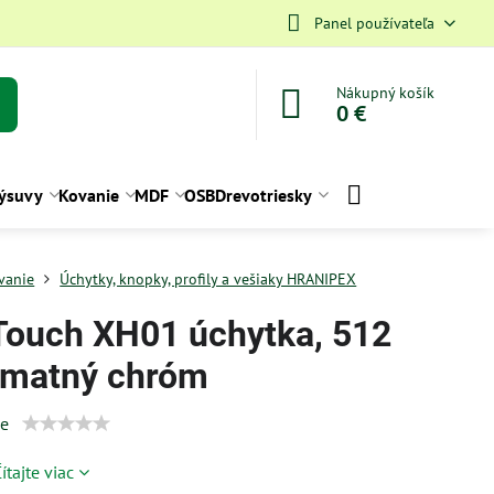
Panel používateľa
Nákupný košík
0 €
ýsuvy
Kovanie
MDF
OSB
Drevotriesky
vanie
Úchytky, knopky, profily a vešiaky HRANIPEX
Touch XH01 úchytka, 512
matný chróm
ie
ítajte viac