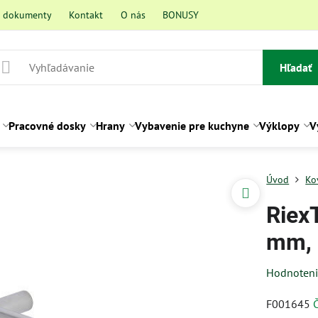
a dokumenty
Kontakt
O nás
BONUSY
Hľadať
Pracovné dosky
Hrany
Vybavenie pre kuchyne
Výklopy
V
Úvod
Ko
Riex
mm, 
Hodnoten
F001645
Č