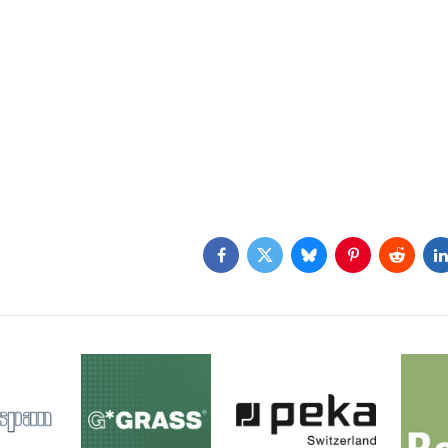
Facebook
Twitter
Bluesky
Pinterest
Reddit
L