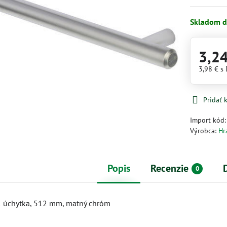
Skladom d
3,2
3,98 €
s
Pridať
Import kód
Výrobca:
Hr
Popis
Recenzie
0
 úchytka, 512 mm, matný chróm