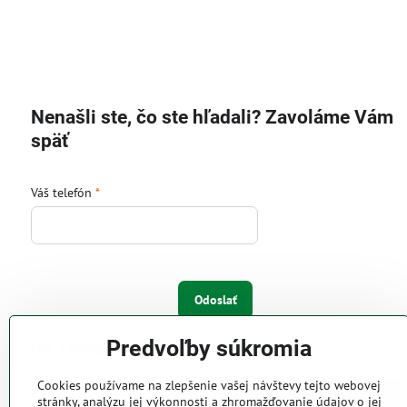
Nenašli ste, čo ste hľadali? Zavoláme Vám
späť
Váš telefón
*
Odoslať
Predvoľby súkromia
IW Trend s.r.o.
Cookies používame na zlepšenie vašej návštevy tejto webovej
Pri Majeri 6
stránky, analýzu jej výkonnosti a zhromažďovanie údajov o jej