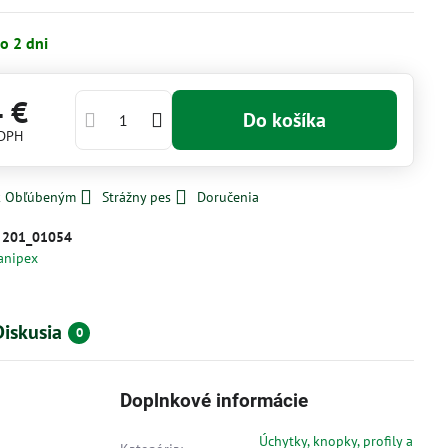
o 2 dni
4 €
Do košíka
 DPH
 k Obľúbeným
Strážny pes
Doručenia
:
201_01054
anipex
Diskusia
0
Doplnkové informácie
Úchytky, knopky, profily a