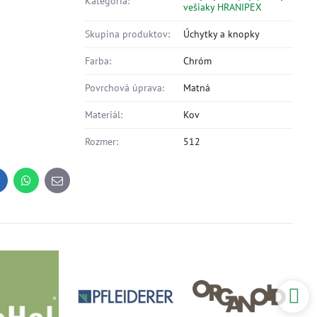
Kategória:
vešiaky HRANIPEX
Skupina produktov:
Úchytky a knopky
Farba:
Chróm
Povrchová úprava:
Matná
Materiál:
Kov
Rozmer:
512
inkedIn
WhatsApp
E-
mail