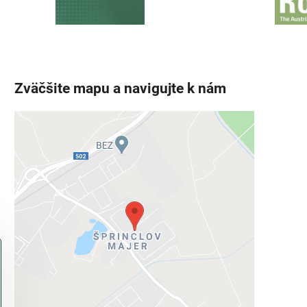
Zväčšite mapu a navigujte k nám
Externý obsah je blokovaný
Voľbami súkromia
Prajete si načítať externý obsah?
Povoliť tentokrát
Povoliť a zapamätať - súhlas s druhom
cookie: Funkčné