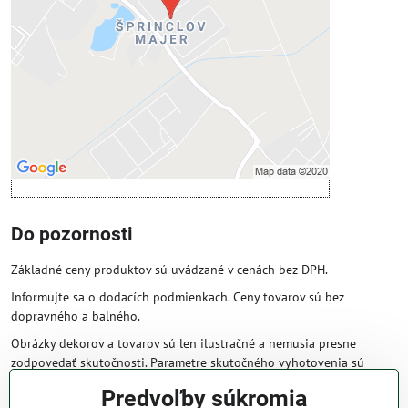
Povoliť tentokrát
Povoliť a zapamätať - súhlas s druhom
cookie: Funkčné
Otvoriť obsah v novom okne
Do pozornosti
Základné ceny produktov sú uvádzané v cenách bez DPH.
Informujte sa o dodacích podmienkach. Ceny tovarov sú bez
dopravného a balného.
Obrázky dekorov a tovarov sú len ilustračné a nemusia presne
zodpovedať skutočnosti. Parametre skutočného vyhotovenia sú
väčšinou obsiahnuté v názve a popise produktu.
Predvoľby súkromia