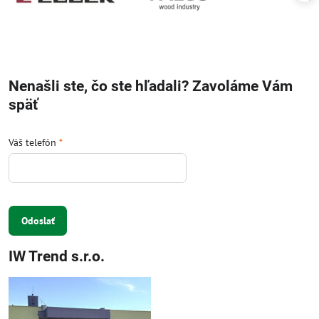
Nenašli ste, čo ste hľadali? Zavoláme Vám
späť
Váš telefón
*
Odoslať
IW Trend s.r.o.