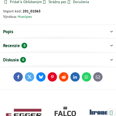
Pridať k Obľúbeným
Strážny pes
Doručenia
Import kód:
201_01065
Výrobca:
Hranipex
Popis
Recenzie
0
Diskusia
0
Facebook
Twitter
Bluesky
Pinterest
Reddit
LinkedIn
WhatsApp
E-
mail