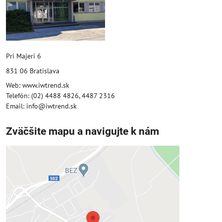
Pri Majeri 6
831 06 Bratislava
Web: www.iwtrend.sk
Telefón: (02) 4488 4826, 4487 2316
Email: info@iwtrend.sk
Zväčšite mapu a navigujte k nám
Externý obsah je blokovaný
Voľbami súkromia
Prajete si načítať externý obsah?