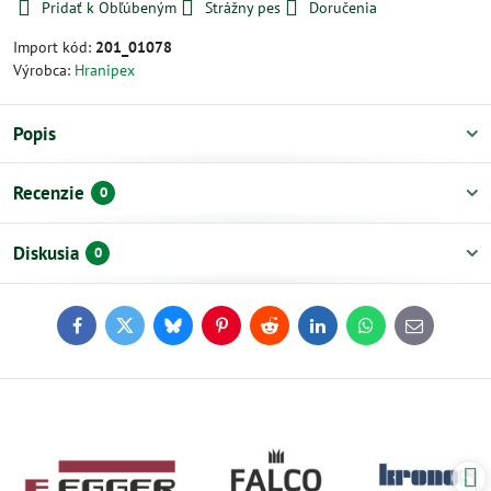
Pridať k Obľúbeným
Strážny pes
Doručenia
Import kód:
201_01078
Výrobca:
Hranipex
Popis
Recenzie
0
Diskusia
0
Facebook
Twitter
Bluesky
Pinterest
Reddit
LinkedIn
WhatsApp
E-
mail