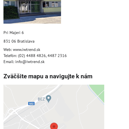
Pri Majeri 6
831 06 Bratislava
Web: www.iwtrend.sk
Telefón: (02) 4488 4826, 4487 2316
Email: info@iwtrend.sk
Zväčšite mapu a navigujte k nám
Externý obsah je blokovaný
Voľbami súkromia
Prajete si načítať externý obsah?