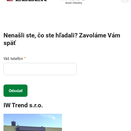
Nenašli ste, čo ste hľadali? Zavoláme Vám
späť
Váš telefón
*
Odoslať
IW Trend s.r.o.