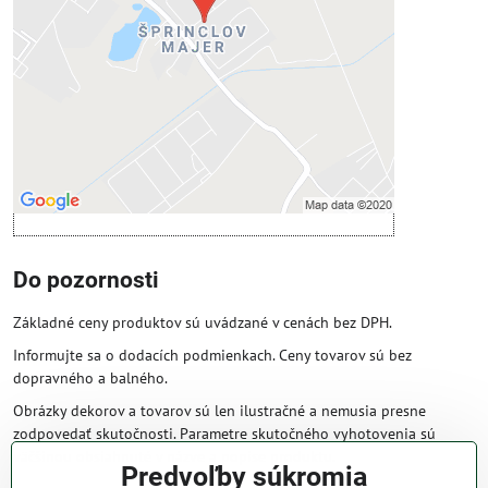
Povoliť tentokrát
Povoliť a zapamätať - súhlas s druhom
cookie: Funkčné
Otvoriť obsah v novom okne
Do pozornosti
Základné ceny produktov sú uvádzané v cenách bez DPH.
Informujte sa o dodacích podmienkach. Ceny tovarov sú bez
dopravného a balného.
Obrázky dekorov a tovarov sú len ilustračné a nemusia presne
zodpovedať skutočnosti. Parametre skutočného vyhotovenia sú
väčšinou obsiahnuté v názve a popise produktu.
Predvoľby súkromia