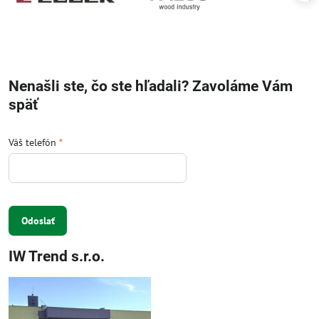
Nenašli ste, čo ste hľadali? Zavoláme Vám
späť
Váš telefón
*
Odoslať
IW Trend s.r.o.