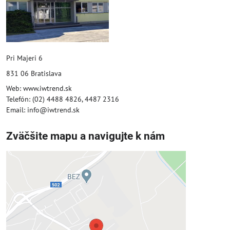
Pri Majeri 6
831 06 Bratislava
Web: www.iwtrend.sk
Telefón: (02) 4488 4826, 4487 2316
Email: info@iwtrend.sk
Zväčšite mapu a navigujte k nám
Externý obsah je blokovaný
Voľbami súkromia
Prajete si načítať externý obsah?