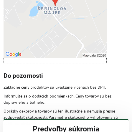
Povoliť tentokrát
Povoliť a zapamätať - súhlas s druhom
cookie: Funkčné
Otvoriť obsah v novom okne
Do pozornosti
Základné ceny produktov sú uvádzané v cenách bez DPH.
Informujte sa o dodacích podmienkach. Ceny tovarov sú bez
dopravného a balného.
Obrázky dekorov a tovarov sú len ilustračné a nemusia presne
zodpovedať skutočnosti. Parametre skutočného vyhotovenia sú
väčšinou obsiahnuté v názve a popise produktu.
Predvoľby súkromia