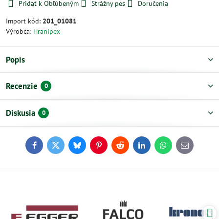
Pridať k Obľúbeným
Strážny pes
Doručenia
Import kód:
201_01081
Výrobca:
Hranipex
Popis
Recenzie
0
Diskusia
0
Facebook
Twitter
Bluesky
Pinterest
Reddit
LinkedIn
WhatsApp
E-
mail