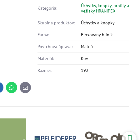
Úchytky, knopky, profily a
Kategória:
vešiaky HRANIPEX
Skupina produktov:
Úchytky a knopky
Farba:
Eloxovaný hliník
Povrchová úprava:
Matná
Materiál:
Kov
Rozmer:
192
inkedIn
WhatsApp
E-
mail