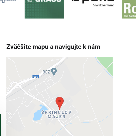
Zväčšite mapu a navigujte k nám
Externý obsah je blokovaný
Voľbami súkromia
Prajete si načítať externý obsah?
Povoliť tentokrát
Povoliť a zapamätať - súhlas s druhom
cookie: Funkčné