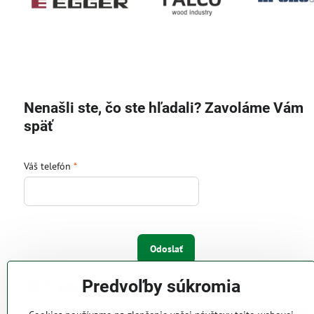
Nenašli ste, čo ste hľadali? Zavoláme Vám
späť
Váš telefón
*
Odoslať
Predvoľby súkromia
IW Trend s.r.o.