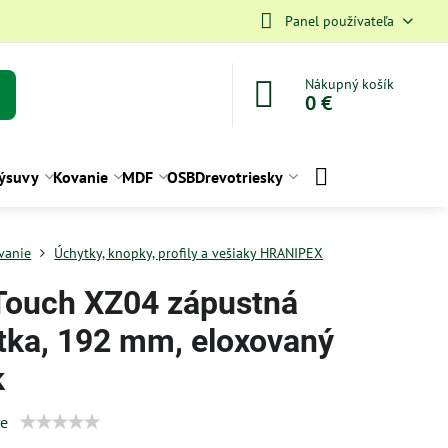
Panel používateľa
Nákupný košík
0 €
ýsuvy
Kovanie
MDF
OSB
Drevotriesky
vanie
Úchytky, knopky, profily a vešiaky HRANIPEX
Touch XZ04 zápustná
tka, 192 mm, eloxovaný
k
ie