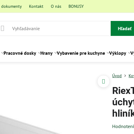
a dokumenty
Kontakt
O nás
BONUSY
Hľadať
Pracovné dosky
Hrany
Vybavenie pre kuchyne
Výklopy
V
Úvod
Ko
Riex
úchy
hliní
Hodnoten