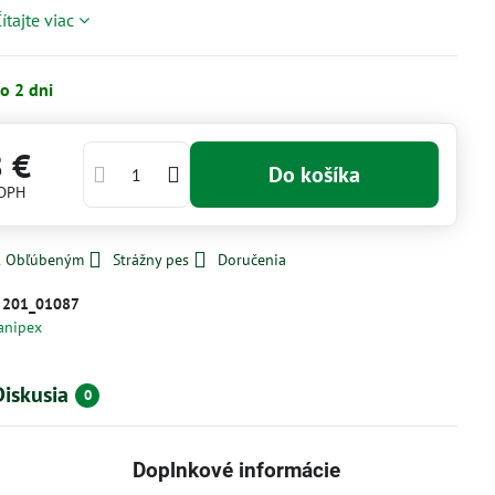
ítajte viac
o 2 dni
8 €
Do košíka
 DPH
 k Obľúbeným
Strážny pes
Doručenia
:
201_01087
anipex
Diskusia
0
Doplnkové informácie