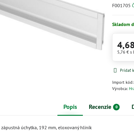
F001705
Č
Skladom d
4,6
5,76 €
s
Pridať
Import kód
Výrobca:
Hr
Popis
Recenzie
0
zápustná úchytka, 192 mm, eloxovaný hliník