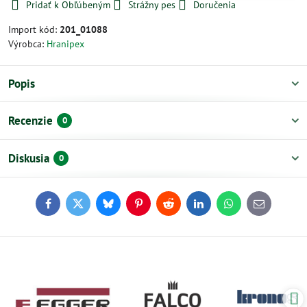
Pridať k Obľúbeným
Strážny pes
Doručenia
Import kód:
201_01088
Výrobca:
Hranipex
Popis
Recenzie
0
Diskusia
0
Facebook
Twitter
Bluesky
Pinterest
Reddit
LinkedIn
WhatsApp
E-
mail