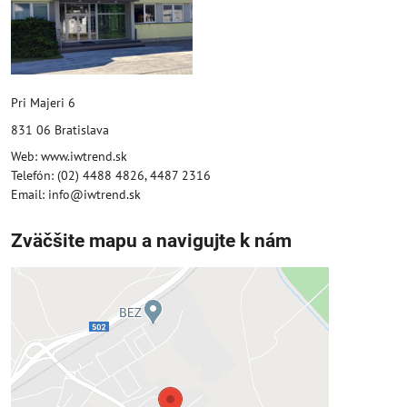
Pri Majeri 6
831 06 Bratislava
Web: www.iwtrend.sk
Telefón: (02) 4488 4826, 4487 2316
Email: info@iwtrend.sk
Zväčšite mapu a navigujte k nám
Externý obsah je blokovaný
Voľbami súkromia
Prajete si načítať externý obsah?