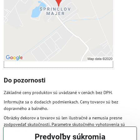
Povoliť tentokrát
Povoliť a zapamätať - súhlas s druhom
cookie: Funkčné
Otvoriť obsah v novom okne
Do pozornosti
Základné ceny produktov sú uvádzané v cenách bez DPH.
Informujte sa o dodacích podmienkach. Ceny tovarov sú bez
dopravného a balného.
Obrázky dekorov a tovarov sú len ilustračné a nemusia presne
zodpovedať skutočnosti. Parametre skutočného vyhotovenia sú
väčšinou obsiahnuté v názve a popise produktu.
Predvoľby súkromia