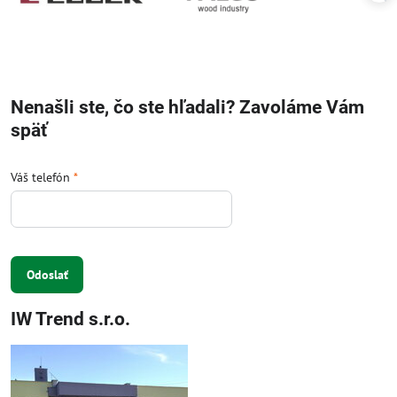
Nenašli ste, čo ste hľadali? Zavoláme Vám
späť
Váš telefón
*
Odoslať
IW Trend s.r.o.