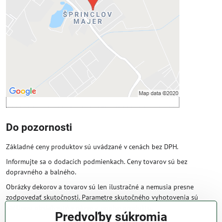
Povoliť tentokrát
Povoliť a zapamätať - súhlas s druhom
cookie: Funkčné
Otvoriť obsah v novom okne
Do pozornosti
Základné ceny produktov sú uvádzané v cenách bez DPH.
Informujte sa o dodacích podmienkach. Ceny tovarov sú bez
dopravného a balného.
Obrázky dekorov a tovarov sú len ilustračné a nemusia presne
zodpovedať skutočnosti. Parametre skutočného vyhotovenia sú
väčšinou obsiahnuté v názve a popise produktu.
Predvoľby súkromia