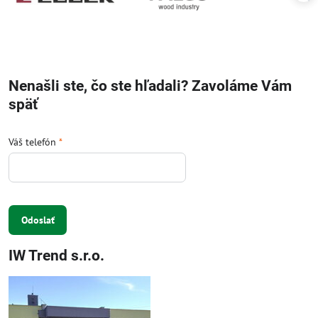
Nenašli ste, čo ste hľadali? Zavoláme Vám
späť
Váš telefón
*
Odoslať
IW Trend s.r.o.