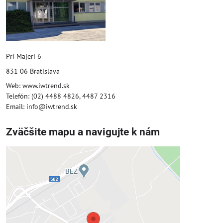
Pri Majeri 6
831 06 Bratislava
Web: www.iwtrend.sk
Telefón: (02) 4488 4826, 4487 2316
Email: info@iwtrend.sk
Zväčšite mapu a navigujte k nám
Externý obsah je blokovaný
Voľbami súkromia
Prajete si načítať externý obsah?