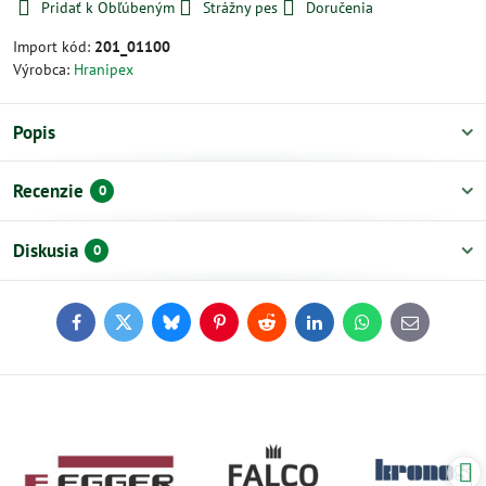
Pridať k Obľúbeným
Strážny pes
Doručenia
Import kód:
201_01100
Výrobca:
Hranipex
Popis
Recenzie
0
Diskusia
0
Facebook
Twitter
Bluesky
Pinterest
Reddit
LinkedIn
WhatsApp
E-
mail