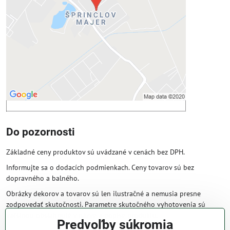
Povoliť tentokrát
Povoliť a zapamätať - súhlas s druhom
cookie: Funkčné
Otvoriť obsah v novom okne
Do pozornosti
Základné ceny produktov sú uvádzané v cenách bez DPH.
Informujte sa o dodacích podmienkach. Ceny tovarov sú bez
dopravného a balného.
Obrázky dekorov a tovarov sú len ilustračné a nemusia presne
zodpovedať skutočnosti. Parametre skutočného vyhotovenia sú
väčšinou obsiahnuté v názve a popise produktu.
Predvoľby súkromia