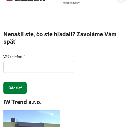
Nenašli ste, čo ste hľadali? Zavoláme Vám
späť
Váš telefón
*
Odoslať
IW Trend s.r.o.