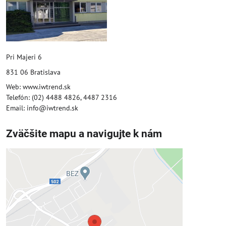
Pri Majeri 6
831 06 Bratislava
Web: www.iwtrend.sk
Telefón: (02) 4488 4826, 4487 2316
Email: info@iwtrend.sk
Zväčšite mapu a navigujte k nám
Externý obsah je blokovaný
Voľbami súkromia
Prajete si načítať externý obsah?