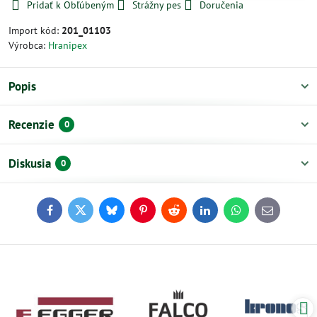
Pridať k Obľúbeným
Strážny pes
Doručenia
Import kód:
201_01103
Výrobca:
Hranipex
Popis
Recenzie
0
Diskusia
0
Facebook
Twitter
Bluesky
Pinterest
Reddit
LinkedIn
WhatsApp
E-
mail