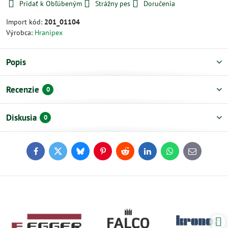
Pridať k Obľúbeným
Strážny pes
Doručenia
Import kód:
201_01104
Výrobca:
Hranipex
Popis
Recenzie
0
Diskusia
0
Facebook
Twitter
Bluesky
Pinterest
Reddit
LinkedIn
WhatsApp
E-
mail