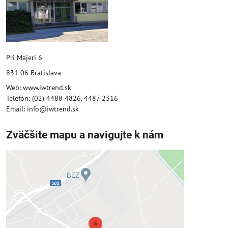
Pri Majeri 6
831 06 Bratislava
Web: www.iwtrend.sk
Telefón: (02) 4488 4826, 4487 2316
Email: info@iwtrend.sk
Zväčšite mapu a navigujte k nám
Externý obsah je blokovaný
Voľbami súkromia
Prajete si načítať externý obsah?