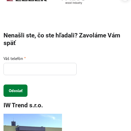
Nenašli ste, čo ste hľadali? Zavoláme Vám
späť
Váš telefón
*
Odoslať
IW Trend s.r.o.