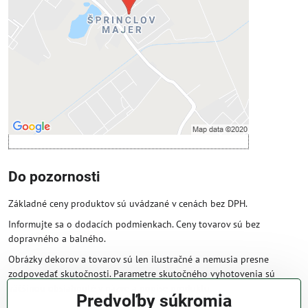
Povoliť tentokrát
Povoliť a zapamätať - súhlas s druhom
cookie: Funkčné
Otvoriť obsah v novom okne
Do pozornosti
Základné ceny produktov sú uvádzané v cenách bez DPH.
Informujte sa o dodacích podmienkach. Ceny tovarov sú bez
dopravného a balného.
Obrázky dekorov a tovarov sú len ilustračné a nemusia presne
zodpovedať skutočnosti. Parametre skutočného vyhotovenia sú
väčšinou obsiahnuté v názve a popise produktu.
Predvoľby súkromia