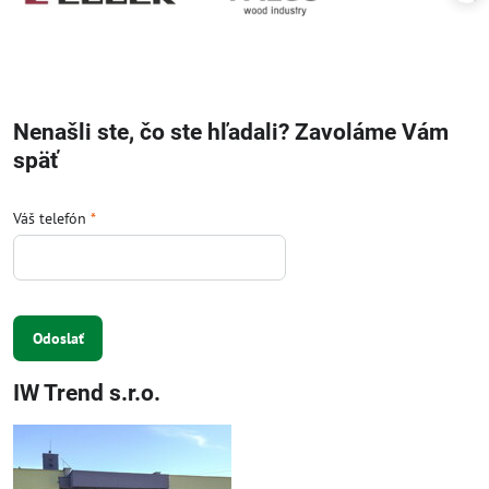
Nenašli ste, čo ste hľadali? Zavoláme Vám
späť
Váš telefón
*
Odoslať
IW Trend s.r.o.