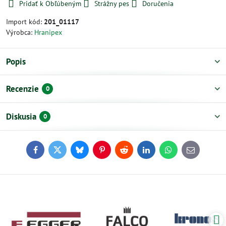
Pridať k Obľúbeným
Strážny pes
Doručenia
Import kód:
201_01117
Výrobca:
Hranipex
Popis
Recenzie
0
Diskusia
0
Facebook
Twitter
Bluesky
Pinterest
Reddit
LinkedIn
WhatsApp
E-
mail