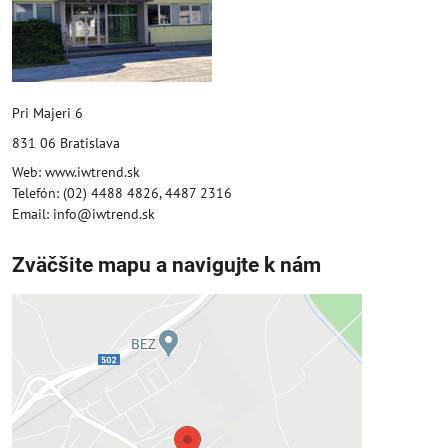
Pri Majeri 6
831 06 Bratislava
Web: www.iwtrend.sk
Telefón: (02) 4488 4826, 4487 2316
Email: info@iwtrend.sk
Zväčšite mapu a navigujte k nám
Externý obsah je blokovaný
Voľbami súkromia
Prajete si načítať externý obsah?