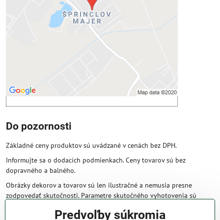
Povoliť tentokrát
Povoliť a zapamätať - súhlas s druhom
cookie: Funkčné
Otvoriť obsah v novom okne
Do pozornosti
Základné ceny produktov sú uvádzané v cenách bez DPH.
Informujte sa o dodacích podmienkach. Ceny tovarov sú bez
dopravného a balného.
Obrázky dekorov a tovarov sú len ilustračné a nemusia presne
zodpovedať skutočnosti. Parametre skutočného vyhotovenia sú
väčšinou obsiahnuté v názve a popise produktu.
Predvoľby súkromia