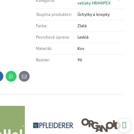
Kategória:
vešiaky HRANIPEX
Skupina produktov:
Úchytky a knopky
Farba:
Zlatá
Povrchová úprava:
Lesklá
Materiál:
Kov
Rozmer:
96
inkedIn
WhatsApp
E-
mail