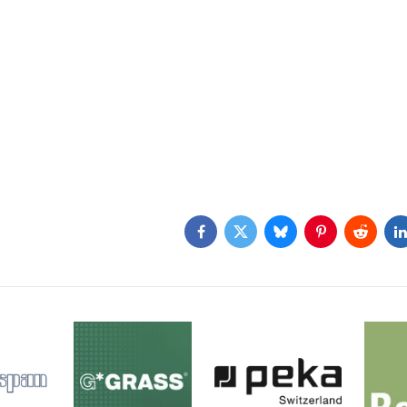
Facebook
Twitter
Bluesky
Pinterest
Reddit
L