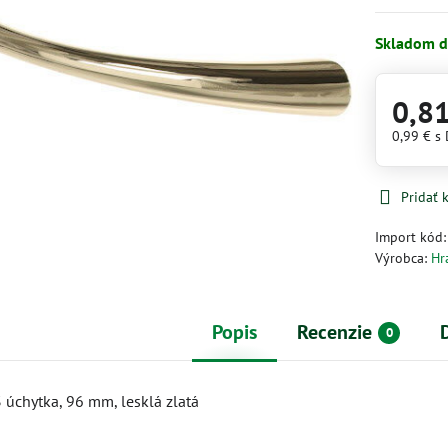
Skladom d
0,8
0,99 €
s
Pridať
Import kód
Výrobca:
Hr
Popis
Recenzie
0
úchytka, 96 mm, lesklá zlatá