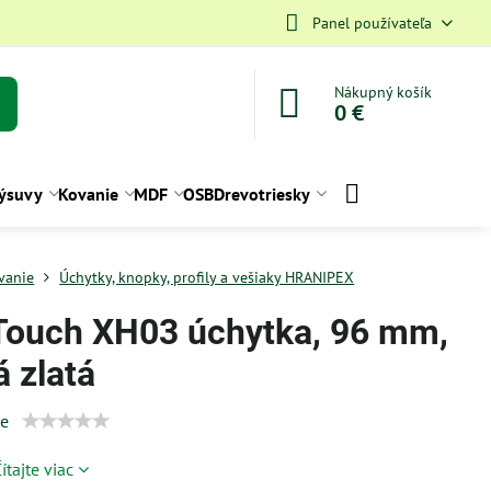
Panel používateľa
Nákupný košík
0 €
ýsuvy
Kovanie
MDF
OSB
Drevotriesky
vanie
Úchytky, knopky, profily a vešiaky HRANIPEX
Touch XH03 úchytka, 96 mm,
á zlatá
ie
ítajte viac