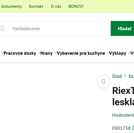
a dokumenty
Kontakt
O nás
BONUSY
Hľadať
Pracovné dosky
Hrany
Vybavenie pre kuchyne
Výklopy
V
Úvod
Ko
Riex
leskl
Hodnoten
F001738
Č