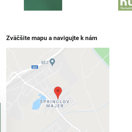
Zväčšite mapu a navigujte k nám
Externý obsah je blokovaný
Voľbami súkromia
Prajete si načítať externý obsah?
Povoliť tentokrát
Povoliť a zapamätať - súhlas s druhom
cookie: Funkčné