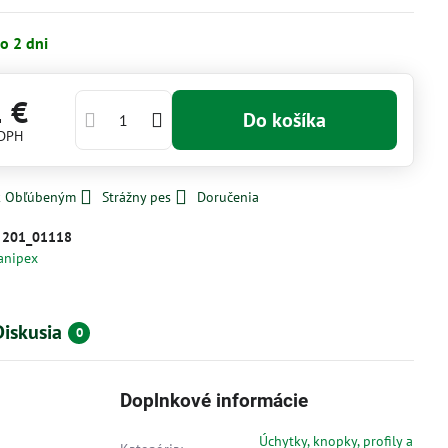
o 2 dni
1 €
Do košíka
 DPH
 k Obľúbeným
Strážny pes
Doručenia
:
201_01118
anipex
Diskusia
0
Doplnkové informácie
Úchytky, knopky, profily a