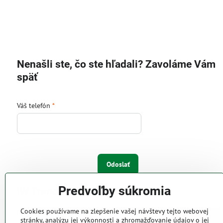
Nenašli ste, čo ste hľadali? Zavoláme Vám
späť
Váš telefón
*
Odoslať
Predvoľby súkromia
IW Trend s.r.o.
Cookies používame na zlepšenie vašej návštevy tejto webovej
Pri Majeri 6
stránky, analýzu jej výkonnosti a zhromažďovanie údajov o jej