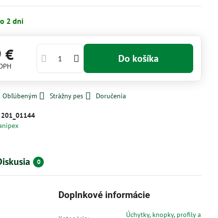
o 2 dni
9 €
Do košíka
 DPH
 k Obľúbeným
Strážny pes
Doručenia
:
201_01144
anipex
Diskusia
0
Doplnkové informácie
Úchytky, knopky, profily a