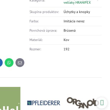
Kategória:
vešiaky HRANIPEX
Skupina produktov:
Úchytky a knopky
Farba:
Imitácia nerez
Povrchová úprava:
Brúsená
Materiál:
Kov
Rozmer:
192
inkedIn
WhatsApp
E-
mail