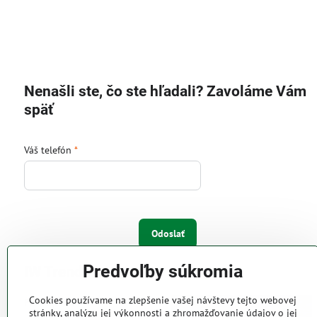
Nenašli ste, čo ste hľadali? Zavoláme Vám
späť
Váš telefón
*
Odoslať
Predvoľby súkromia
IW Trend s.r.o.
Cookies používame na zlepšenie vašej návštevy tejto webovej
Pri Majeri 6
stránky, analýzu jej výkonnosti a zhromažďovanie údajov o jej