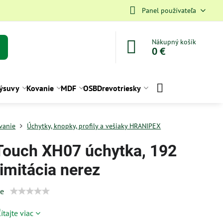
Panel používateľa
Nákupný košík
0 €
ýsuvy
Kovanie
MDF
OSB
Drevotriesky
vanie
Úchytky, knopky, profily a vešiaky HRANIPEX
Touch XH07 úchytka, 192
imitácia nerez
ie
ítajte viac