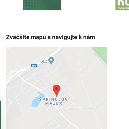
Zväčšite mapu a navigujte k nám
Externý obsah je blokovaný
Voľbami súkromia
Prajete si načítať externý obsah?
Povoliť tentokrát
Povoliť a zapamätať - súhlas s druhom
cookie: Funkčné