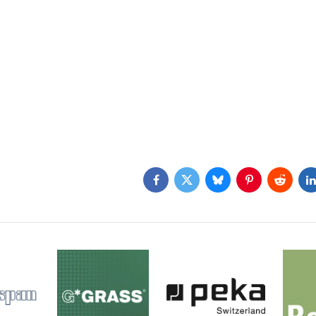
Facebook
Twitter
Bluesky
Pinterest
Reddit
L