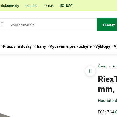
a dokumenty
Kontakt
O nás
BONUSY
Hľadať
Pracovné dosky
Hrany
Vybavenie pre kuchyne
Výklopy
V
Úvod
Ko
Riex
mm, 
Hodnoten
F001764
Č