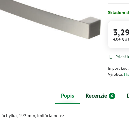
Skladom d
3,2
4,04 €
s
Pridať
Import kód
Výrobca:
Hr
Popis
Recenzie
0
úchytka, 192 mm, imitácia nerez