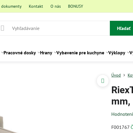
a dokumenty
Kontakt
O nás
BONUSY
Hľadať
Pracovné dosky
Hrany
Vybavenie pre kuchyne
Výklopy
V
Úvod
Ko
Riex
mm, 
Hodnoten
F001767
Č