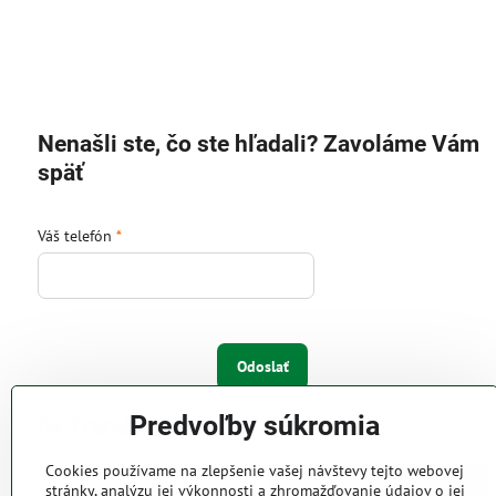
Nenašli ste, čo ste hľadali? Zavoláme Vám
späť
Váš telefón
*
Odoslať
Predvoľby súkromia
IW Trend s.r.o.
Cookies používame na zlepšenie vašej návštevy tejto webovej
Pri Majeri 6
stránky, analýzu jej výkonnosti a zhromažďovanie údajov o jej