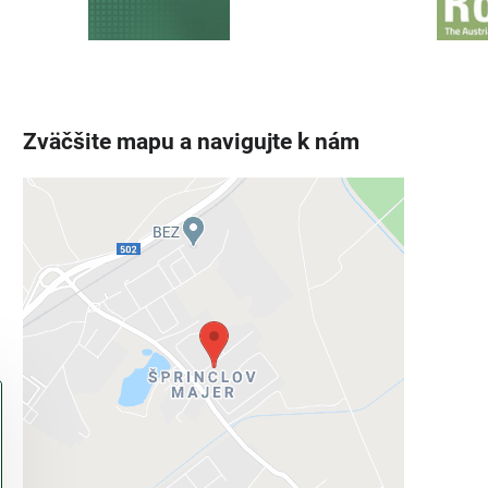
Zväčšite mapu a navigujte k nám
Externý obsah je blokovaný
Voľbami súkromia
Prajete si načítať externý obsah?
Povoliť tentokrát
Povoliť a zapamätať - súhlas s druhom
cookie: Funkčné