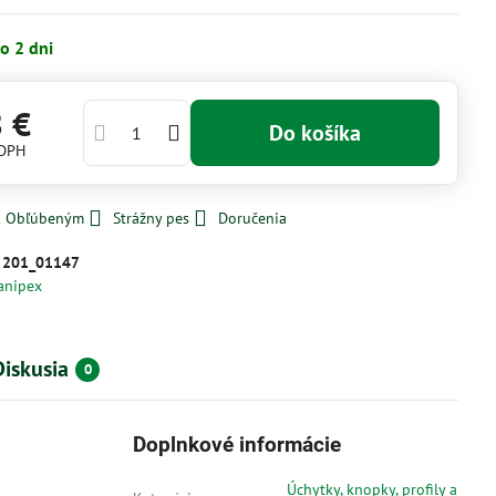
o 2 dni
8 €
Do košíka
 DPH
 k Obľúbeným
Strážny pes
Doručenia
:
201_01147
anipex
Diskusia
0
Doplnkové informácie
Úchytky, knopky, profily a