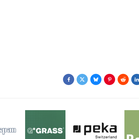
Facebook
Twitter
Bluesky
Pinterest
Reddit
L