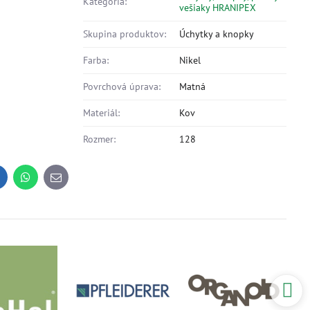
Kategória:
vešiaky HRANIPEX
Skupina produktov:
Úchytky a knopky
Farba:
Nikel
Povrchová úprava:
Matná
Materiál:
Kov
Rozmer:
128
inkedIn
WhatsApp
E-
mail