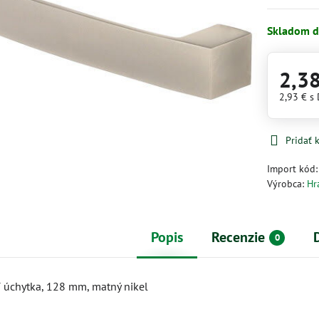
Skladom d
2,3
2,93 €
s
Pridať
Import kód
Výrobca:
Hr
Popis
Recenzie
0
úchytka, 128 mm, matný nikel