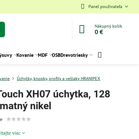
Panel používateľa
Nákupný košík
0 €
ýsuvy
Kovanie
MDF
OSB
Drevotriesky
vanie
Úchytky, knopky, profily a vešiaky HRANIPEX
Touch XH07 úchytka, 128
matný nikel
ie
ítajte viac