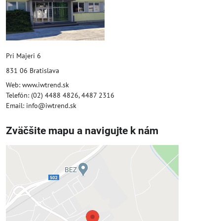
Pri Majeri 6
831 06 Bratislava
Web: www.iwtrend.sk
Telefón: (02) 4488 4826, 4487 2316
Email: info@iwtrend.sk
Zväčšite mapu a navigujte k nám
Externý obsah je blokovaný
Voľbami súkromia
Prajete si načítať externý obsah?