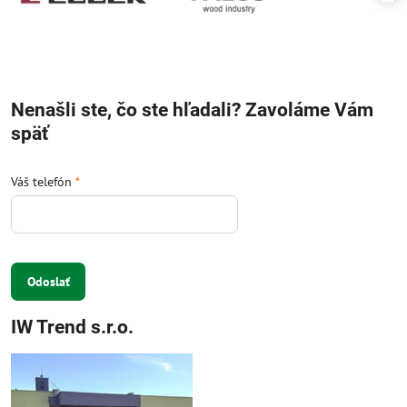
Nenašli ste, čo ste hľadali? Zavoláme Vám
späť
Váš telefón
*
Odoslať
IW Trend s.r.o.