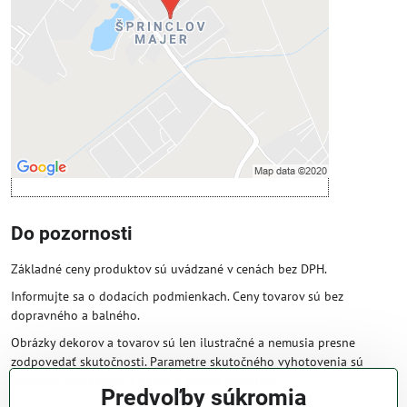
Povoliť tentokrát
Povoliť a zapamätať - súhlas s druhom
cookie: Funkčné
Otvoriť obsah v novom okne
Do pozornosti
Základné ceny produktov sú uvádzané v cenách bez DPH.
Informujte sa o dodacích podmienkach. Ceny tovarov sú bez
dopravného a balného.
Obrázky dekorov a tovarov sú len ilustračné a nemusia presne
zodpovedať skutočnosti. Parametre skutočného vyhotovenia sú
väčšinou obsiahnuté v názve a popise produktu.
Predvoľby súkromia