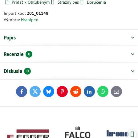
Pridať k Obľúbeným
Strážny pes
Doručenia
Import kód:
201_01148
Výrobca:
Hranipex
Popis
Recenzie
0
Diskusia
0
Facebook
Twitter
Bluesky
Pinterest
Reddit
LinkedIn
WhatsApp
E-
mail